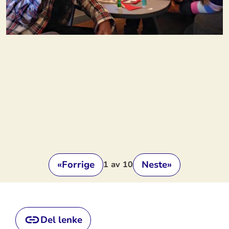
«
Forrige
Neste
»
1
av 10
Del lenke