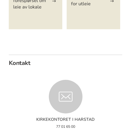
forespørsel om
for utleie
leie av lokale
Kontakt
KIRKEKONTORET I HARSTAD
77 01 65 00