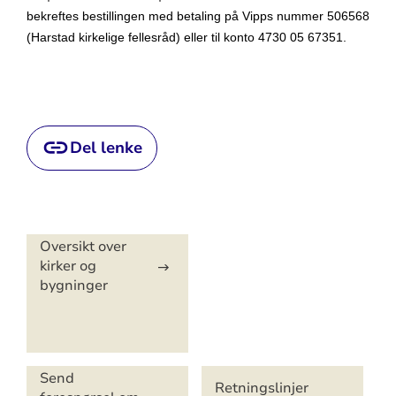
bekreftes bestillingen med betaling på Vipps nummer 506568
(Harstad kirkelige fellesråd) eller til konto 4730 05 67351.
Del lenke
Artikkelsnarveger
Oversikt over
kirker og
bygninger
Send
Retningslinjer