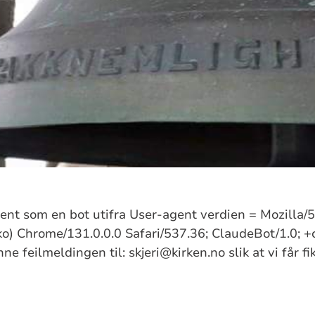
kjent som en bot utifra User-agent verdien = Mozilla
) Chrome/131.0.0.0 Safari/537.36; ClaudeBot/1.0; +
e feilmeldingen til: skjeri@kirken.no slik at vi får f