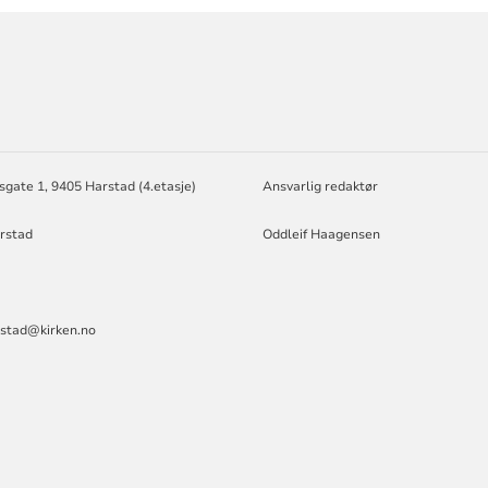
ORMASJON
gate 1, 9405 Harstad (4.etasje)
Ansvarlig redaktør
rstad
Oddleif Haagensen
rstad@kirken.no