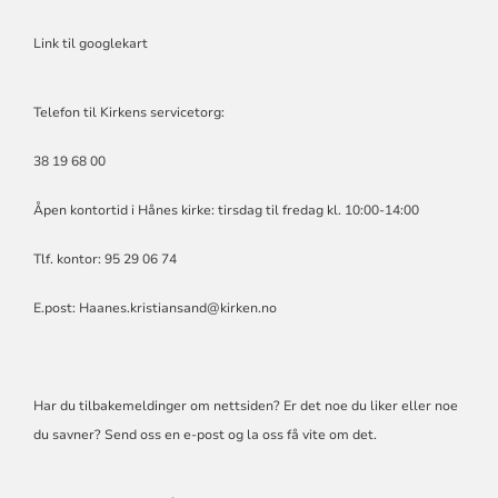
Link til googlekart
Telefon til Kirkens servicetorg:
38 19 68 00
Åpen kontortid i Hånes kirke: tirsdag til fredag kl. 10:00-14:00
Tlf. kontor: 95 29 06 74
E.post: Haanes.kristiansand@kirken.no
Har du tilbakemeldinger om nettsiden? Er det noe du liker eller noe
du savner? Send oss en e-post og la oss få vite om det.