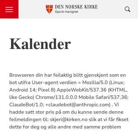
Kalender
Browseren din har feilaktig blitt gjenskjent som en
bot utifra User-agent verdien = Mozilla/5.0 (Linux;
Android 14; Pixel 8) AppleWebKit/537.36 (KHTML,
like Gecko) Chrome/131.0.0.0 Mobile Safari/537.36;
ClaudeBot/1.0; +claudebot@anthropic.com) . Vi
hadde satt stor pris på om du kunne sende denne
feilmeldingen til: skjeri@kirken.no slik at vi får fikset
dette for deg og alle andre med samme problem