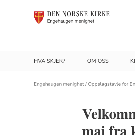
HVA SKJER?
OM OSS
K
Brødsmulesti
Engehaugen menighet
Oppslagstavle for E
Velkomm
mai fra 