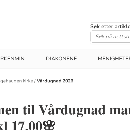
Søk etter artik
IRKENMIN
DIAKONENE
MENIGHETE
ngehaugen kirke
Vårdugnad 2026
en til Vårdugnad ma
kl 17.00🌸