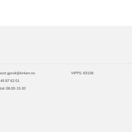
ORMASJON
post.gjovik@kirken.no
VIPPS: 83158
 45 87 62 01
id: 08.00-15.30