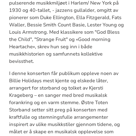
pulserende musikkmiljøet i Harlem/ New York på
1930 og 40-tallet, - jazzens gullalder, omgitt av
pionerer som Duke Ellington, Ella Fitzgerald, Fats
Waller, Bessie Smith Count Basie, Lester Young og
Louis Armstrong. Med klassikere som "God Bless
the Child", "Strange Fruit" og «Good morning
Heartache», skrev hun seg inn i både
musikkhistorien og samfunnets kollektive
bevissthet.
I denne konserten får publikum oppleve noen av
Billie Holidays mest kjente og elskede låter,
arrangert for storband og tolket av Kjersti
Krageberg – en sanger med bred musikalsk
forankring og en varm stemme. Østre Toten
Storband setter sitt preg på konserten med
kraftfulle og stemningsfulle arrangementer
inspirert av ulike musikkstiler gjennom tidene, og
målet er å skape en musikalsk opplevelse som