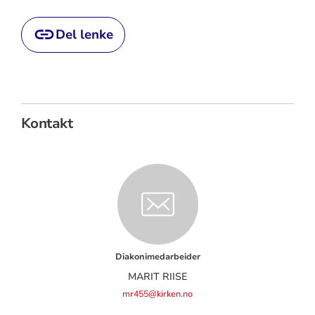
Del lenke
Kontakt
Diakonimedarbeider
MARIT RIISE
mr455@kirken.no