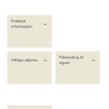
Artikkelsnarveger
Praktisk
informasjon
Påmelding til
Viktige skjema
vigsel
Artikkelsnarveger