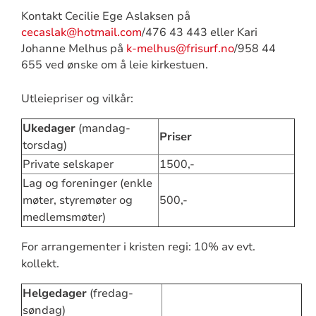
Kontakt Cecilie Ege Aslaksen på
cecaslak@hotmail.com
/476 43 443 eller Kari
Johanne Melhus på
k-melhus@frisurf.no
/958 44
655 ved ønske om å leie kirkestuen.
Utleiepriser og vilkår:
Ukedager
(mandag-
Priser
torsdag)
Private selskaper
1500,-
Lag og foreninger (enkle
møter, styremøter og
500,-
medlemsmøter)
For arrangementer i kristen regi: 10% av evt.
kollekt.
Helgedager
(fredag-
søndag)