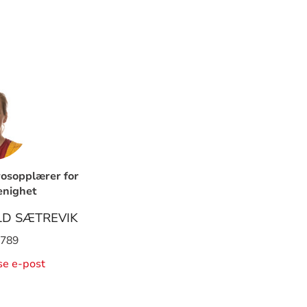
rosopplærer for
enighet
LD SÆTREVIK
 789
ise e-post