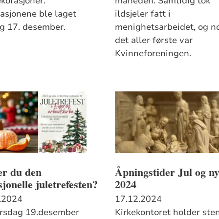
ekorasjoner.
måneden. Samtidig tok
asjonene ble laget
ildsjeler fatt i
ag 17. desember.
menighetsarbeidet, og n
det aller første var
Kvinneforeningen.
er du den
Åpningstider Jul og ny
sjonelle juletrefesten?
2024
.2024
17.12.2024
orsdag 19.desember
Kirkekontoret holder ste