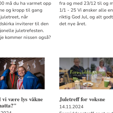
.00 må du ha varmet opp
fra og med 23/12 til og 
e og kropp til gang
1/1 - 25 Vi ønsker alle e
juletreet, når
riktig God Jul, og alt godt
skirka inviterer til den
det nye året.
jonelle juletrefesten.
je kommer nissen også?
 vi være lys våkne
Juletreff for voksne
natta?"
14.11.2024
.2024