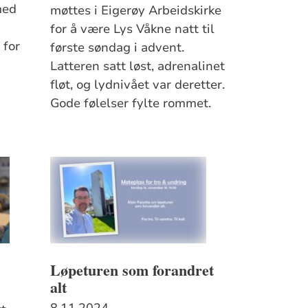
med
møttes i Eigerøy Arbeidskirke
n
for å være Lys Våkne natt til
 for
første søndag i advent.
Latteren satt løst, adrenalinet
fløt, og lydnivået var deretter.
Gode følelser fylte rommet.
Løpeturen som forandret
alt
8.11.2024