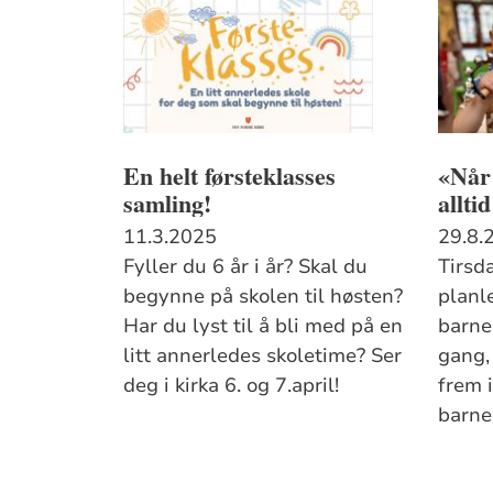
En helt førsteklasses
«Når 
samling!
allti
11.3.2025
29.8.
Fyller du 6 år i år? Skal du
Tirsd
begynne på skolen til høsten?
planl
Har du lyst til å bli med på en
barne
litt annerledes skoletime? Ser
gang,
deg i kirka 6. og 7.april!
frem i
barne