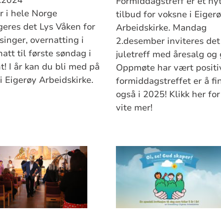
Formiddagstreff er et ny
er i hele Norge
tilbud for voksne i Eiger
geres det Lys Våken for
Arbeidskirke. Mandag
singer, overnatting i
2.desember inviteres det 
natt til første søndag i
juletreff med åresalg og 
t! I år kan du bli med på
Oppmøte har vært positiv
i Eigerøy Arbeidskirke.
formiddagstreffet er å fi
også i 2025! Klikk her for
vite mer!