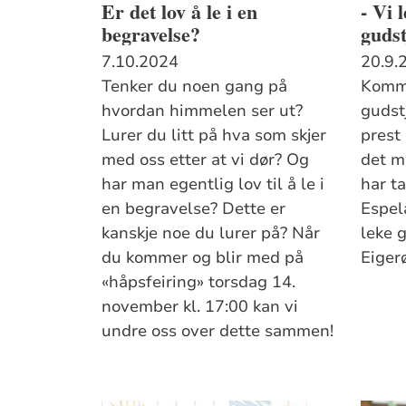
Er det lov å le i en
- Vi 
begravelse?
gudst
7.10.2024
20.9.
Tenker du noen gang på
Komme
hvordan himmelen ser ut?
gudst
Lurer du litt på hva som skjer
prest 
med oss etter at vi dør? Og
det m
har man egentlig lov til å le i
har t
en begravelse? Dette er
Espel
kanskje noe du lurer på? Når
leke 
du kommer og blir med på
Eiger
«håpsfeiring» torsdag 14.
november kl. 17:00 kan vi
undre oss over dette sammen!