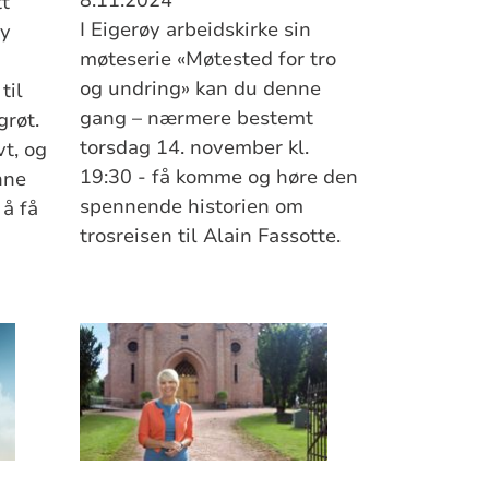
tt
I Eigerøy arbeidskirke sin
øy
møteserie «Møtested for tro
og undring» kan du denne
til
gang – nærmere bestemt
grøt.
torsdag 14. november kl.
t, og
19:30 - få komme og høre den
nne
spennende historien om
 å få
trosreisen til Alain Fassotte.