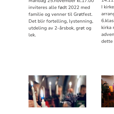
Mandag 25.november kl.17.00
I kirk
inviteres alle født 2022 med
arran
familie og venner til Grøtfest.
6.klas
Det blir fortelling, lystenning,
kirka 
utdeling av 2-årsbok, grøt og
adven
lek.
dette 