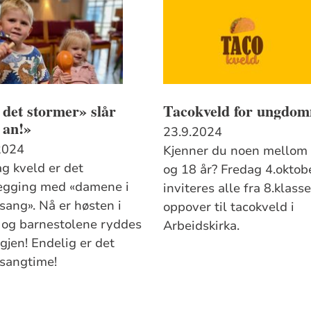
det stormer» slår
Tacokveld for ungdo
d an!»
23.9.2024
2024
Kjenner du noen mellom
ag kveld er det
og 18 år? Fredag 4.oktob
egging med «damene i
inviteres alle fra 8.klass
sang». Nå er høsten i
oppover til tacokveld i
 og barnestolene ryddes
Arbeidskirka.
gjen! Endelig er det
sangtime!