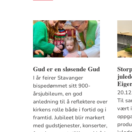
Gud er en sløsende Gud
Stor
juled
I år feirer Stavanger
Eige
bispedømmet sitt 900-
20.12
årsjubileum, en god
Til s
anledning til å reflektere over
vært i
kirkens rolle både i fortid og i
oppga
framtid. Jubileet blir markert
produ
med gudstjenester, konserter,