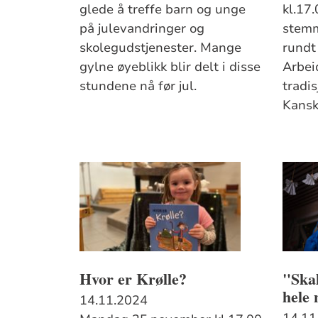
glede å treffe barn og unge
kl.17
på julevandringer og
stemm
skolegudstjenester. Mange
rundt 
gylne øyeblikk blir delt i disse
Arbeid
stundene nå før jul.
tradis
Kansk
Hvor er Krølle?
"Skal
hele 
14.11.2024
14.11