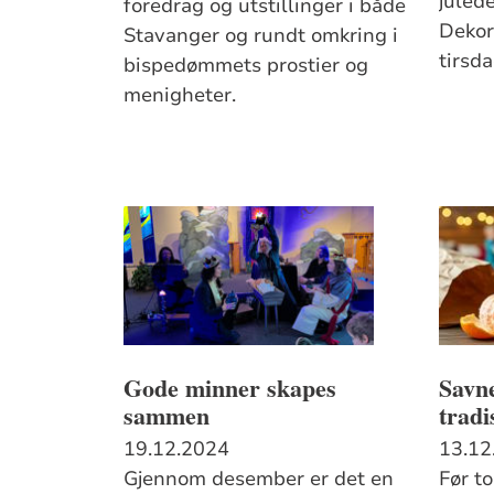
juled
foredrag og utstillinger i både
Dekor
Stavanger og rundt omkring i
tirsd
bispedømmets prostier og
menigheter.
Gode minner skapes
Savn
sammen
tradi
19.12.2024
13.12
Gjennom desember er det en
Før t