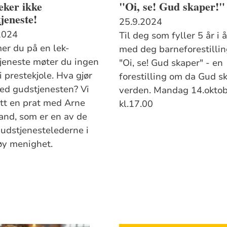
leker ikke
"Oi, se! Gud skaper!"
jeneste!
25.9.2024
2024
Til deg som fyller 5 år i å
r du på en lek-
med deg barneforestilli
jeneste møter du ingen
"Oi, se! Gud skaper" - en
i prestekjole. Hva gjør
forestilling om da Gud s
ed gudstjenesten? Vi
verden. Mandag 14.okto
att en prat med Arne
kl.17.00
and, som er en av de
gudstjenestelederne i
øy menighet.