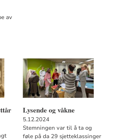
oe av
ttår
Lysende og våkne
5.12.2024
Stemningen var til å ta og
ngt
føle på da 29 sjetteklassinger