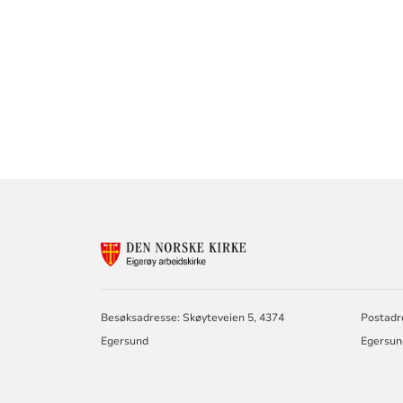
KONTAKTINF
FOR
EIGERØY
ARBEIDSKIRK
Besøksadresse: Skøyteveien 5, 4374
Postadr
Egersund
Egersun