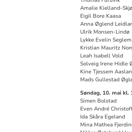
Amalie Kielland-Skj
Eigil Bore Kaasa
Anna Øglend Leidla
Ulrik Monsen-Lindø
Lykke Evelin Segle
Kristian Mauritz No
Leah Isabell Vold
Solveig Irene Hidle
Kine Tjessem Aasla
Mads Gullestad Øgl
Søndag, 10. mai kl. 
Simen Bolstad
Even André Christof
Ida Skåra Egeland
Mina Mathea Fjerdin