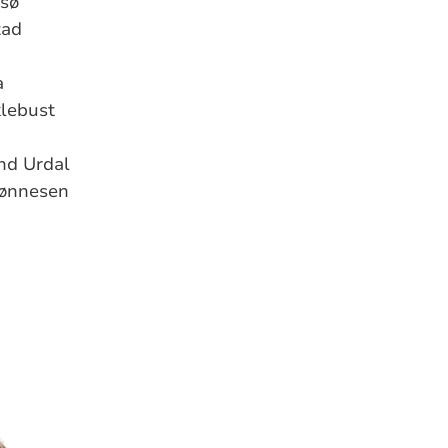
vsø
tad
a
lebust
nd Urdal
Tønnesen