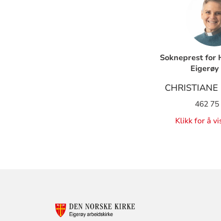
Sokneprest for 
Eigerøy
CHRISTIANE
462 75
Klikk for å v
KONTAKTINF
FOR