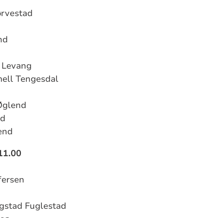
ørvestad
nd
m Levang
mell Tengesdal
 Øglend
nd
end
11.00
fersen
gstad Fuglestad