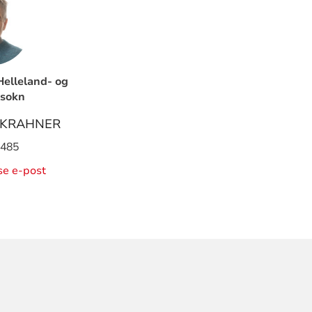
Helleland- og
 sokn
 KRAHNER
 485
ise e-post
ORMASJON