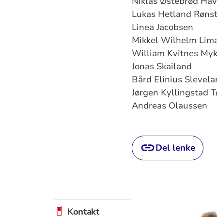
Niklas Østebrød Ha
Lukas Hetland Røns
Linea Jacobsen
Mikkel Wilhelm Lim
William Kvitnes Myk
Jonas Skailand
Bård Elinius Slevela
Jørgen Kyllingstad 
Andreas Olaussen
Del lenke
Kontakt