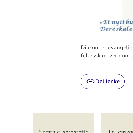
Diakoni er evangelie
fellesskap, vern om 
Del lenke
Artikkelsnarveger
Samtale, sorgstøtte
Fellesskap