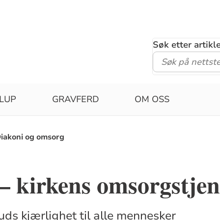
Søk etter artik
LUP
GRAVFERD
OM OSS
iakoni og omsorg
– kirkens omsorgstjen
uds kjærlighet til alle mennesker