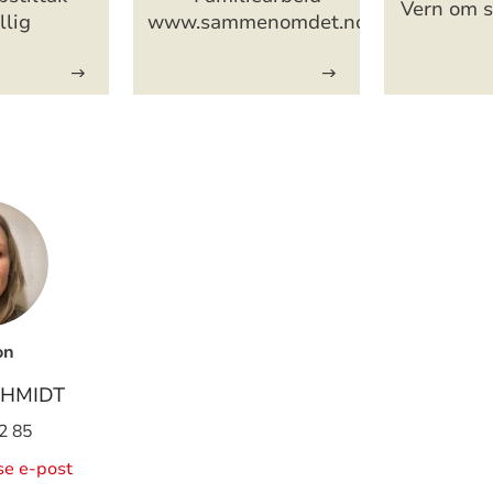
Vern om s
llig
www.sammenomdet.no
on
CHMIDT
2 85
ise e-post