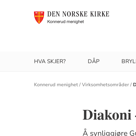
HVA SKJER?
DÅP
BRYL
Brødsmulesti
Konnerud menighet
Virksomhetsområder
D
Diakoni 
Å synliggjøre G