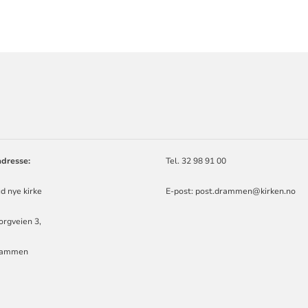
ORMASJON
dresse:
Tel. 32 98 91 00
d nye kirke
E-post: post.drammen@kirken.no
rgveien 3,
rammen