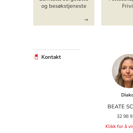
og besøkstjeneste
Frivi
Kontakt
Diak
BEATE S
32 98 9
Klikk for å v