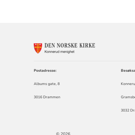
KONTAKTINF
FOR
KONNERUD
MENIGHET
Postadresse:
Besøksa
Albums gate, 8
Konneru
3016 Drammen
Gramsbo
3032 D
© 2026