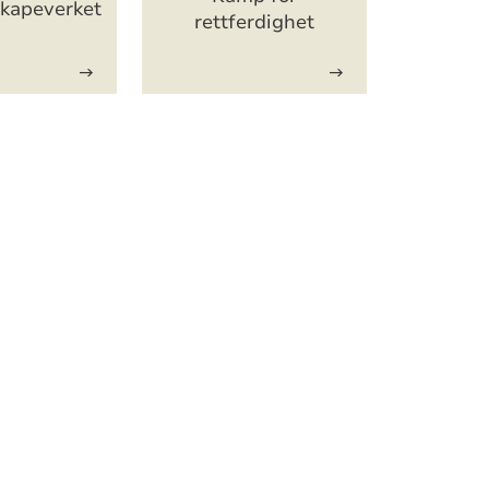
kapeverket
rettferdighet