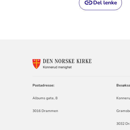
Del lenke
KONTAKTINF
FOR
KONNERUD
MENIGHET
Postadresse:
Besøksa
Albums gate, 8
Konneru
3016 Drammen
Gramsbo
3032 D