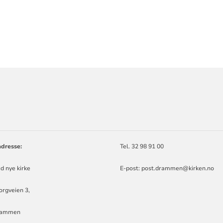
ORMASJON
dresse:
Tel. 32 98 91 00
d nye kirke
E-post: post.drammen@kirken.no
rgveien 3,
rammen