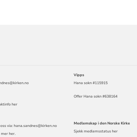
ORMASJON
Vipps
ndnes@kirken.no
Hana sokn #115915
Offer Hana sokn #638164
ktinfo her
Medlemskap i den Norske Kirke
 oss via: hana.sandnes@kirken.no
Sjekk medlemsstatus her
 mer her.