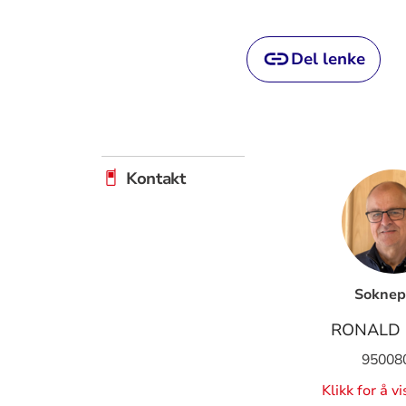
Del lenke
Kontakt
Soknep
RONALD
95008
Klikk for å v