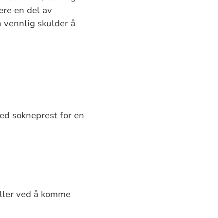
ære en del av
n vennlig skulder å
ed sokneprest for en
eller ved å komme