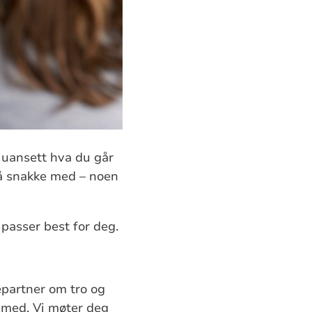
, uansett hva du går
å snakke med – noen
passer best for deg.
epartner om tro og
r med. Vi møter deg