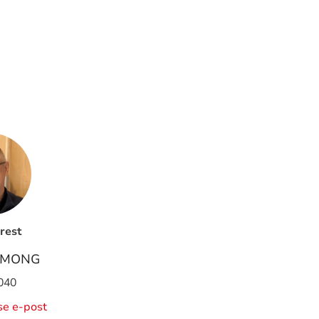
rest
 MONG
040
ise e-post