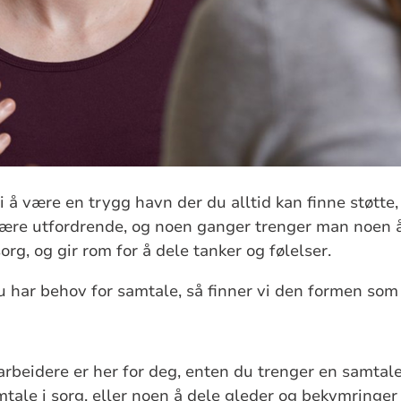
i å være en trygg havn der du alltid kan finne støtte
være utfordrende, og noen ganger trenger man noen 
org, og gir rom for å dele tanker og følelser.
 har behov for samtale, så finner vi den formen som 
rbeidere er her for deg, enten du trenger en samtal
amtale i sorg, eller noen å dele gleder og bekymringe