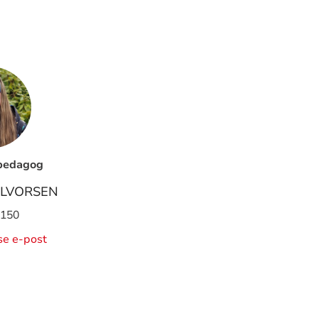
pedagog
LVORSEN
 150
ise e-post