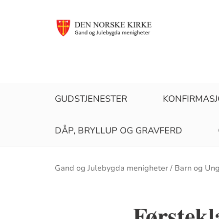
GUDSTJENESTER
KONFIRMAS
DÅP, BRYLLUP OG GRAVFERD
Brødsmulesti
Gand og Julebygda menigheter
Barn og Un
Førstekl