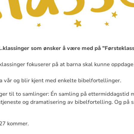
1.klassinger som ønsker å være med på "Førsteklas
klassinger fokuserer på at barna skal kunne oppdage 
ka vår og blir kjent med enkelte bibelfortellinger.
nger til to samlinger: Én samling på ettermiddagstid m
stjeneste og dramatisering av bibelfortelling. Og på s
027 kommer.