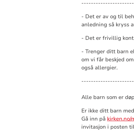
----------------------
- Det er av og til be
anledning så kryss a
- Det er frivillig ko
- Trenger ditt barn e
om vi får beskjed om 
også allergier.
----------------------
Alle barn som er døp
Er ikke ditt barn me
Gå inn på
kirken.no/
invitasjon i posten t