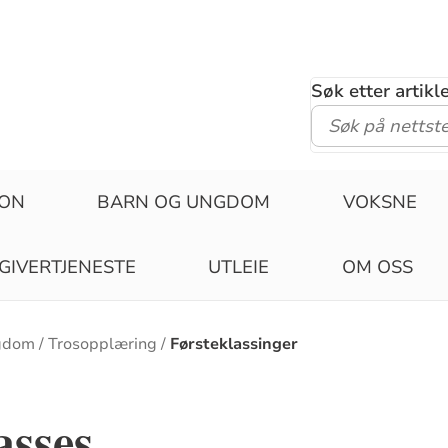
Søk etter artik
JON
BARN OG UNGDOM
VOKSNE
GIVERTJENESTE
UTLEIE
OM OSS
gdom
Trosopplæring
Førsteklassinger
asses