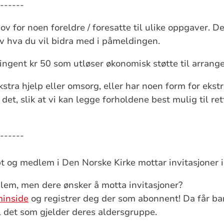
------
hov for noen foreldre / foresatte til ulike oppgaver. 
v hva du vil bidra med i påmeldingen.
ntingent kr 50 som utløser økonomisk støtte til arran
kstra hjelp eller omsorg, eller har noen form for ekstr
det, slik at vi kan legge forholdene best mulig til ret
------
t og medlem i Den Norske Kirke mottar invitasjoner i
dlem, men dere ønsker å motta invitasjoner?
minside
og registrer deg der som abonnent! Da får ba
il det som gjelder deres aldersgruppe.