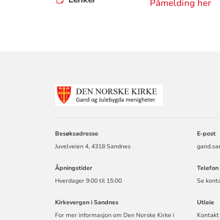
Påmelding her
KONTAKTINF
FOR
GAND
OG
JULEBYGDA
Besøksadresse
E-post
MENIGHET
Juvelveien 4, 4318 Sandnes
gand.sa
Åpningstider
Telefon
Hverdager 9:00 til 15:00
Se konta
Kirkevergen i Sandnes
Utleie
For mer informasjon om Den Norske Kirke i
Kontakt