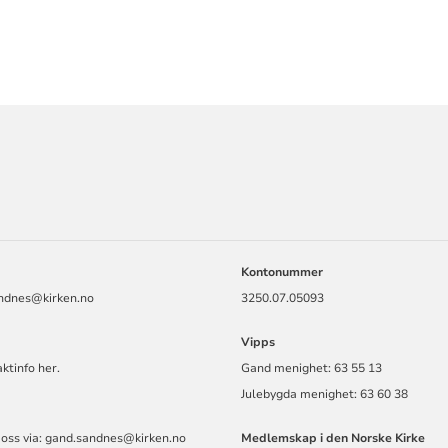
ORMASJON
Kontonummer
ndnes@kirken.no
3250.07.05093
Vipps
ktinfo her.
Gand menighet: 63 55 13
Julebygda menighet: 63 60 38
 oss via: gand.sandnes@kirken.no
Medlemskap i den Norske Kirke