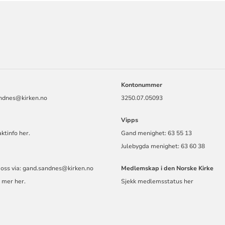
ORMASJON
Kontonummer
ndnes@kirken.no
3250.07.05093
Vipps
ktinfo her.
Gand menighet: 63 55 13
Julebygda menighet: 63 60 38
 oss via: gand.sandnes@kirken.no
Medlemskap i den Norske Kirke
 mer her.
Sjekk medlemsstatus her