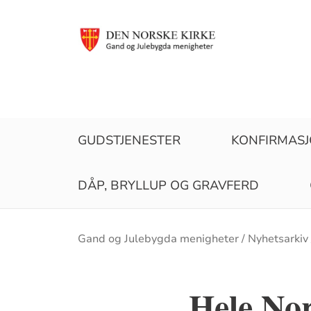
GUDSTJENESTER
KONFIRMAS
DÅP, BRYLLUP OG GRAVFERD
Brødsmulesti
Gand og Julebygda menigheter
Nyhetsarkiv
Hele No