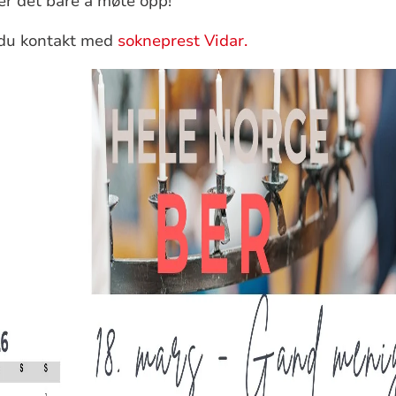
er det bare å møte opp!
r du kontakt med
sokneprest Vidar.