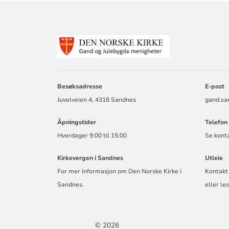
KONTAKTINF
FOR
GAND
OG
JULEBYGDA
Besøksadresse
E-post
MENIGHET
Juvelveien 4, 4318 Sandnes
gand.sa
Åpningstider
Telefon
Hverdager 9:00 til 15:00
Se konta
Kirkevergen i Sandnes
Utleie
For mer informasjon om Den Norske Kirke i
Kontakt
Sandnes.
eller
les
© 2026