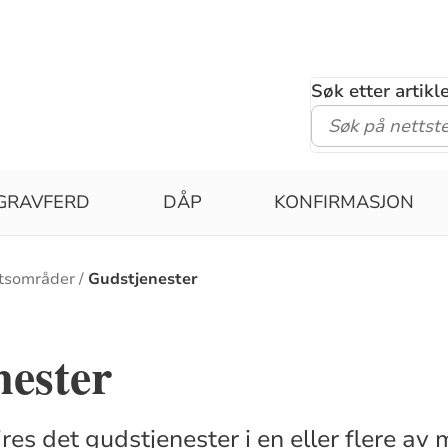
Søk etter artik
GRAVFERD
DÅP
KONFIRMASJON
tsområder
Gudstjenester
nester
res det gudstjenester i en eller flere av