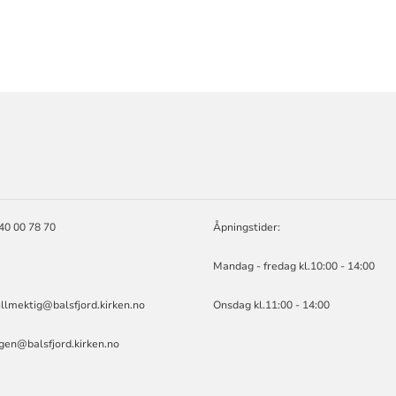
ORMASJON
40 00 78 70
Åpningstider:
Mandag - fredag kl.10:00 - 14:00
llmektig@balsfjord.kirken.no
Onsdag kl.11:00 - 14:00
gen@balsfjord.kirken.no