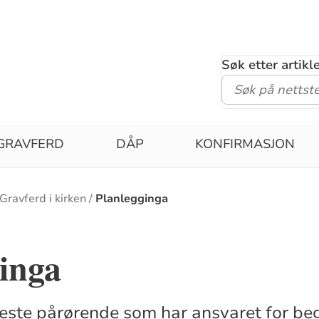
Søk etter artik
GRAVFERD
DÅP
KONFIRMASJON
Gravferd i kirken
Planlegginga
inga
este pårørende som har ansvaret for be