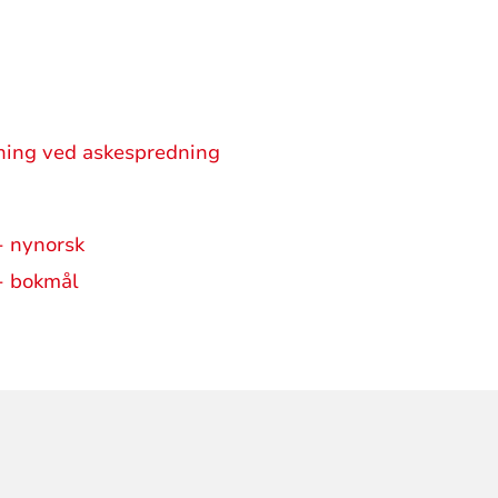
kning ved askespredning
- nynorsk
 - bokmål
ORMASJON