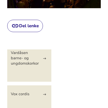
Del lenke
Artikkelsnarveger
Vardåsen
barne- og
ungdomskorkor
Vox cordis