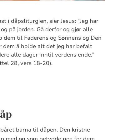
st i dåpsliturgien, sier Jesus: "Jeg har
og på jorden. Gå derfor og gjør alle
Døp dem til Faderens og Sønnens og Den
 dem å holde alt det jeg har befalt
dere alle dager inntil verdens ende."
tel 28, vers 18-20).
dåp
 båret barna til dåpen. Den kristne
opp med og som betydde noe for dem,