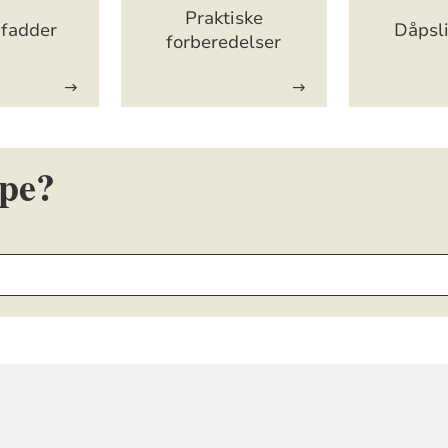
Praktiske
 fadder
Dåpsli
forberedelser
øpe?
ORMASJON