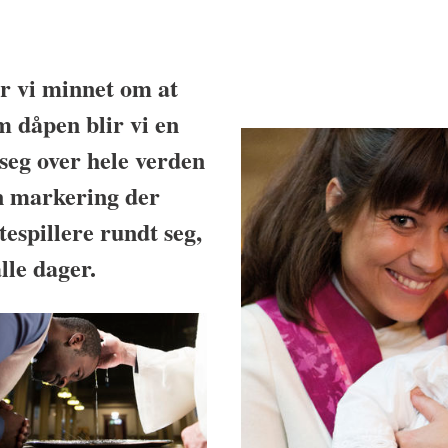
lir vi minnet om at
m dåpen blir vi en
 seg over hele verden
en markering der
ttespillere rundt seg,
lle dager.