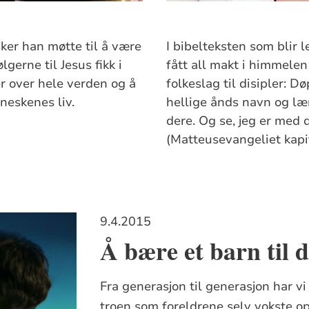
ker han møtte til å være
I bibelteksten som blir le
erne til Jesus fikk i
fått all makt i himmelen 
r over hele verden og å
folkeslag til disipler: 
eskenes liv.
hellige ånds navn og lær
dere. Og se, jeg er med 
(Matteusevangeliet kapit
9.4.2015
Å bære et barn til 
Fra generasjon til generasjon har vi
troen som foreldrene selv vokste 