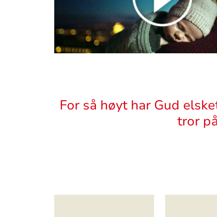
Sitat
For så høyt har Gud elske
tror p
Artikkelsnarveger