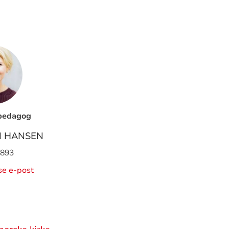
pedagog
M HANSEN
 893
ise e-post