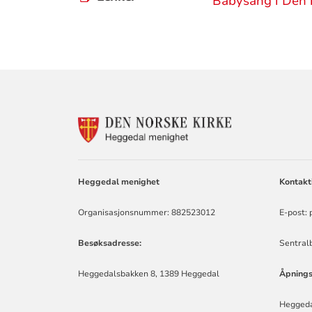
Babysang i Den n
KONTAKTINF
FOR
HEGGEDAL
MENIGHET
Heggedal menighet
Kontakt
Organisasjonsnummer: 882523012
E-post:
Besøksadresse:
Sentralb
Heggedalsbakken 8, 1389 Heggedal
Åpnings
Heggeda