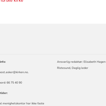
orske kirke
ORMASJON
info:
Ansvarlig redaktør: Elisabeth Hagen
Ristesund, Daglig leder
post.asker@kirken.no
.
ord: 66 75 40 90
tider:
l menighetskontor har ikke faste