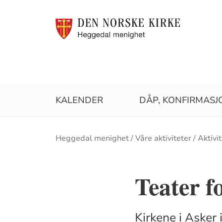
KALENDER
DÅP, KONFIRMASJ
Brødsmulesti
Heggedal menighet
Våre aktiviteter
Aktivi
Teater f
Kirkene i Asker i