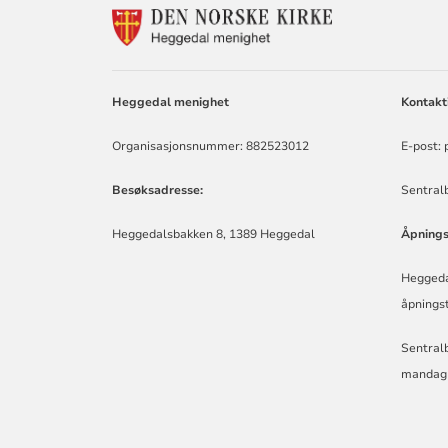
KONTAKTINF
FOR
HEGGEDAL
MENIGHET
Heggedal menighet
Kontakt
Organisasjonsnummer: 882523012
E-post:
Besøksadresse:
Sentralb
Heggedalsbakken 8, 1389 Heggedal
Åpnings
Heggeda
åpningst
Sentralb
mandag t