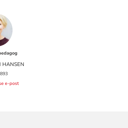
pedagog
M HANSEN
 893
ise e-post