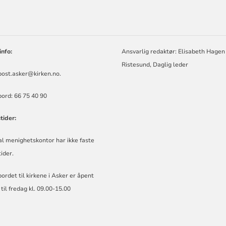
ORMASJON
info:
Ansvarlig redaktør: Elisabeth Hagen
Ristesund, Daglig leder
post.asker@kirken.no
.
ord: 66 75 40 90
tider:
l menighetskontor har ikke faste
ider.
ordet til kirkene i Asker er åpent
il fredag kl. 09.00-15.00