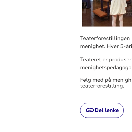
Teaterforestillingen
menighet. Hver 5-åri
Teateret er produser
menighetspedagogoer
Følg med på menighe
teaterforestilling.
Del lenke