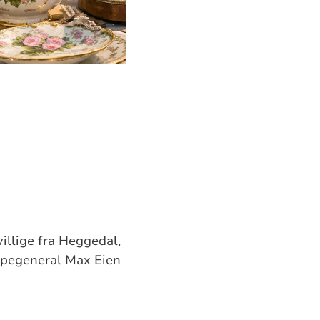
villige fra Heggedal,
oppegeneral
Max Eien