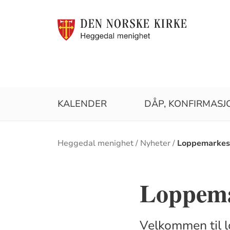
KALENDER
DÅP, KONFIRMASJ
Brødsmulesti
Heggedal menighet
Nyheter
Loppemarkes
Loppemar
Velkommen til l