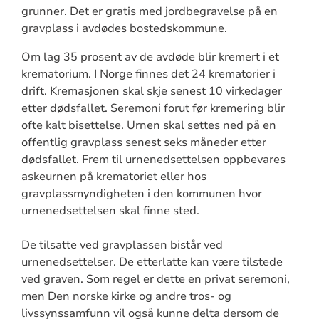
grunner. Det er gratis med jordbegravelse på en
gravplass i avdødes bostedskommune.
Om lag 35 prosent av de avdøde blir kremert i et
krematorium. I Norge finnes det 24 krematorier i
drift. Kremasjonen skal skje senest 10 virkedager
etter dødsfallet. Seremoni forut før kremering blir
ofte kalt bisettelse. Urnen skal settes ned på en
offentlig gravplass senest seks måneder etter
dødsfallet. Frem til urnenedsettelsen oppbevares
askeurnen på krematoriet eller hos
gravplassmyndigheten i den kommunen hvor
urnenedsettelsen skal finne sted.
De tilsatte ved gravplassen bistår ved
urnenedsettelser. De etterlatte kan være tilstede
ved graven. Som regel er dette en privat seremoni,
men Den norske kirke og andre tros- og
livssynssamfunn vil også kunne delta dersom de