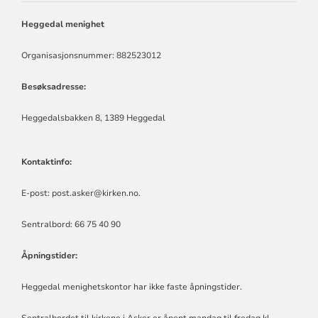
MENIGHET
Heggedal menighet
Organisasjonsnummer: 882523012
Besøksadresse:
Heggedalsbakken 8, 1389 Heggedal
Kontaktinfo:
E-post:
post.asker@kirken.no
.
Sentralbord: 66 75 40 90
Åpningstider:
Heggedal menighetskontor har ikke faste åpningstider.
Sentralbordet til kirkene i Asker er åpent mandag til fredag kl.