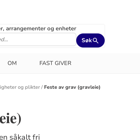
ler, arrangementer og enheter
Søk
OM
FAST GIVER
igheter og plikter
Feste av grav (gravleie)
eie)
n såkalt fri