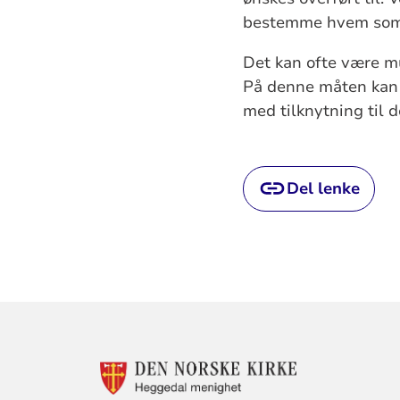
bestemme hvem som s
Det kan ofte være mu
På denne måten kan e
med tilknytning til 
Del lenke
KONTAKTINF
FOR