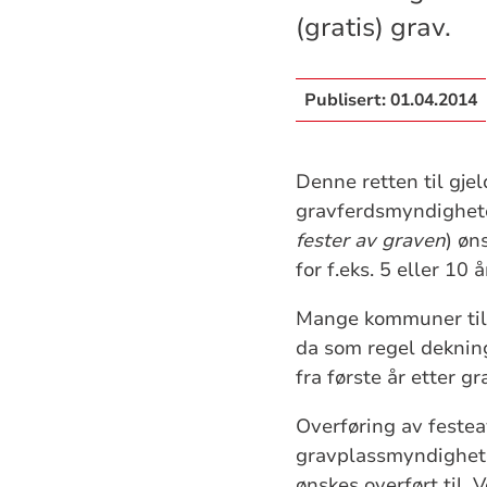
(gratis) grav.
Publisert:
01.04.2014
Denne retten til gjel
gravferdsmyndigheten
fester av graven
) øn
for f.eks. 5 eller 10 
Mange kommuner till
da som regel dekning
fra første år etter g
Overføring av festea
gravplassmyndigheten
ønskes overført til. 