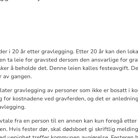
der i 20 år etter gravlegging. Etter 20 år kan den lok
 ta leie for gravsted dersom den ansvarlige for grav
sker å beholde det. Denne leien kalles festeavgift. D
år av gangen.
ater gravlegging av personer som ikke er bosatt i 
 for kostnadene ved gravferden, og det er anledning t
ravlegging.
vtale fra en person til en annen kan kun foregå etter
. Hvis fester dør, skal dødsboet gi skriftlig meldi
Ved uenighet treffer kommunen avgjørelse. Festeren ha