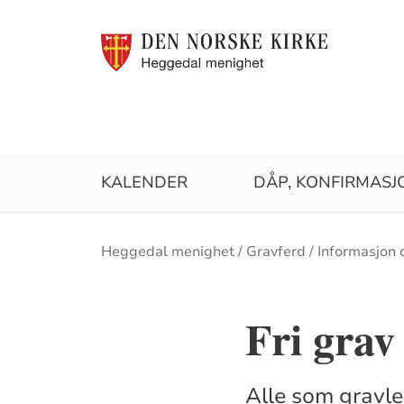
KALENDER
DÅP, KONFIRMASJ
Brødsmulesti
Heggedal menighet
Gravferd
Informasjon 
Fri grav 
Alle som gravleg