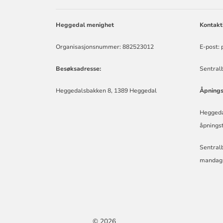
HEGGEDAL
MENIGHET
Heggedal menighet
Kontakt
Organisasjonsnummer: 882523012
E-post:
Besøksadresse:
Sentralb
Heggedalsbakken 8, 1389 Heggedal
Åpnings
Heggeda
åpningst
Sentralb
mandag t
© 2026