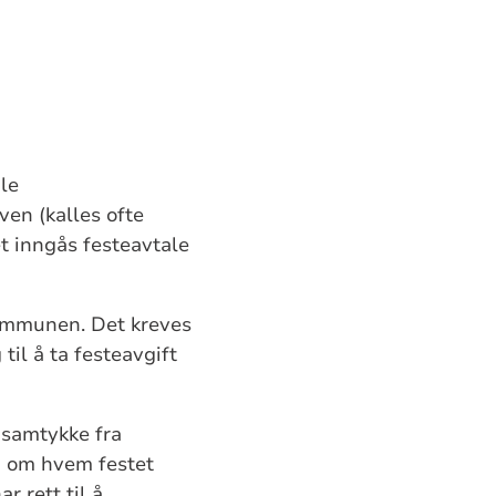
ale
en (kalles ofte
et inngås festeavtale
kommunen. Det kreves
il å ta festeavgift
 samtykke fra
ng om hvem festet
r rett til å