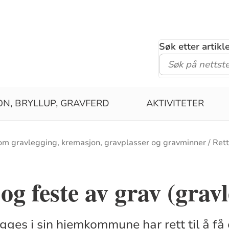
Søk etter artik
ON, BRYLLUP, GRAVFERD
AKTIVITETER
om gravlegging, kremasjon, gravplasser og gravminner
Rett
og feste av grav (gravl
ges i sin hjemkommune har rett til å få e