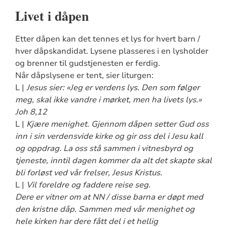
Livet i dåpen
Etter dåpen kan det tennes et lys for hvert barn /
hver dåpskandidat. Lysene plasseres i en lysholder
og brenner til gudstjenesten er ferdig.
Når dåpslysene er tent, sier liturgen:
L |
Jesus sier: «Jeg er verdens lys. Den som følger
meg, skal ikke vandre i mørket, men ha livets lys.»
Joh 8,12
L |
Kjære menighet. Gjennom dåpen setter Gud oss
inn i sin verdensvide kirke og gir oss del i Jesu kall
og oppdrag. La oss stå sammen i vitnesbyrd og
tjeneste, inntil dagen kommer da alt det skapte skal
bli forløst ved vår frelser, Jesus Kristus.
L |
Vil foreldre og faddere reise seg.
Dere er vitner om at NN / disse barna er døpt med
den kristne dåp. Sammen med vår menighet og
hele kirken har dere fått del i et hellig