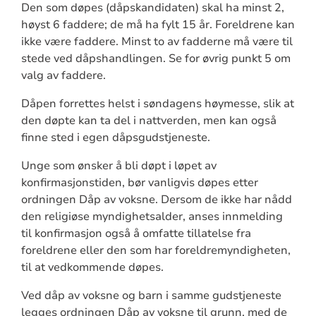
Den som døpes (dåpskandidaten) skal ha minst 2,
høyst 6 faddere; de må ha fylt 15 år. Foreldrene kan
ikke være faddere. Minst to av fadderne må være til
stede ved dåpshandlingen. Se for øvrig punkt 5 om
valg av faddere.
Dåpen forrettes helst i søndagens høymesse, slik at
den døpte kan ta del i nattverden, men kan også
finne sted i egen dåpsgudstjeneste.
Unge som ønsker å bli døpt i løpet av
konfirmasjonstiden, bør vanligvis døpes etter
ordningen Dåp av voksne. Dersom de ikke har nådd
den religiøse myndighetsalder, anses innmelding
til konfirmasjon også å omfatte tillatelse fra
foreldrene eller den som har foreldremyndigheten,
til at vedkommende døpes.
Ved dåp av voksne og barn i samme gudstjeneste
legges ordningen Dåp av voksne til grunn, med de