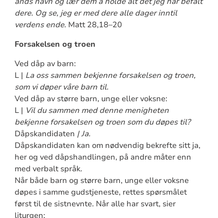
ånds navn og lær dem å holde alt det jeg har befalt
dere. Og se, jeg er med dere alle dager inntil
verdens ende
. Matt 28,18–20
Forsakelsen og troen
Ved dåp av barn:
L |
La oss sammen bekjenne forsakelsen og troen,
som vi døper våre barn til.
Ved dåp av større barn, unge eller voksne:
L |
Vil du sammen med denne menigheten
bekjenne forsakelsen og troen som du døpes til?
Dåpskandidaten
| Ja.
Dåpskandidaten kan om nødvendig bekrefte sitt ja,
her og ved dåpshandlingen, på andre måter enn
med verbalt språk.
Når både barn og større barn, unge eller voksne
døpes i samme gudstjeneste, rettes spørsmålet
først til de sistnevnte. Når alle har svart, sier
liturgen: