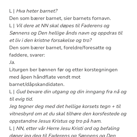
L |
Hva heter barnet?
Den som bærer barnet, sier barnets fornavn.
L |
Vil dere at NN skal døpes til Faderens og
Sønnens og Den hellige ånds navn og oppdras til
et liv i den kristne forsakelse og tro?
Den som bærer barnet, foreldre/foresatte og
faddere, svarer:
Ja.
Liturgen ber bønnen før og etter korstegningen
med åpen håndflate vendt mot
barnet/dåpskandidaten.
L |
Gud bevare din utgang og din inngang fra nå og
til evig tid.
Jeg tegner deg med det hellige korsets tegn + til
vitnesbyrd om at du skal tilhøre den korsfestede og
oppstandne Jesus Kristus og tro på ham.
L |
NN, etter vår Herre Jesu Kristi ord og befaling
døper jeg deg til Faderens og Sønnens og Den