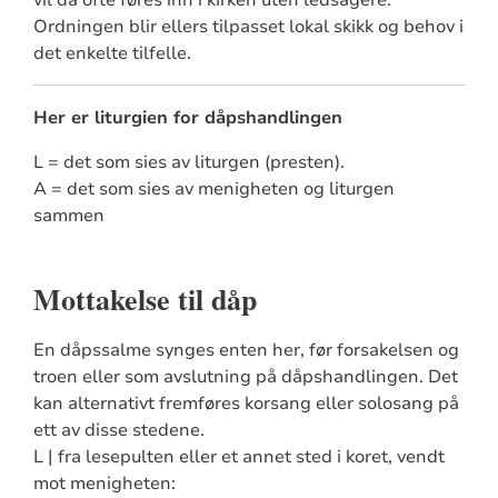
vil da ofte føres inn i kirken uten ledsagere.
Ordningen blir ellers tilpasset lokal skikk og behov i
det enkelte tilfelle.
Her er liturgien for dåpshandlingen
L = det som sies av liturgen (presten).
A = det som sies av menigheten og liturgen
sammen
Mottakelse til dåp
En dåpssalme synges enten her, før forsakelsen og
troen eller som avslutning på dåpshandlingen. Det
kan alternativt fremføres korsang eller solosang på
ett av disse stedene.
L | fra lesepulten eller et annet sted i koret, vendt
mot menigheten: