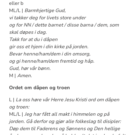
eller b
ML/L |
Barmhjertige Gud,
vi takker deg for livets store under
og for NN / dette barnet / disse barna / dem, som
skal døpes i dag.
Takk for at du i dåpen
gir oss et hjem i din kirke på jorden.
Bevar henne/ham/dem i din omsorg,
og gi henne/ham/dem fremtid og håp.
Gud, hør vår bønn.
M |
Amen
.
Ordet om dåpen og troen
L |
La oss høre vår Herre Jesu Kristi ord om dåpen
og troen:
ML/L |
Jeg har fått all makt i himmelen og på
jorden. Gå derfor og gjør alle folkeslag til disipler:
Døp dem til Faderens og Sønnens og Den hellige