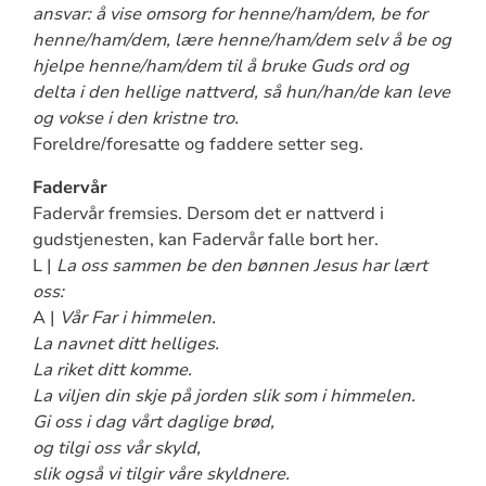
ansvar: å vise omsorg for henne/ham/dem, be for
henne/ham/dem, lære henne/ham/dem selv å be og
hjelpe henne/ham/dem til å bruke Guds ord og
delta i den hellige nattverd, så hun/han/de kan leve
og vokse i den kristne tro.
Foreldre/foresatte og faddere setter seg.
Fadervår
Fadervår fremsies. Dersom det er nattverd i
gudstjenesten, kan Fadervår falle bort her.
L |
La oss sammen be den bønnen Jesus har lært
oss:
A |
Vår Far i himmelen.
La navnet ditt helliges.
La riket ditt komme.
La viljen din skje på jorden slik som i himmelen.
Gi oss i dag vårt daglige brød,
og tilgi oss vår skyld,
slik også vi tilgir våre skyldnere.