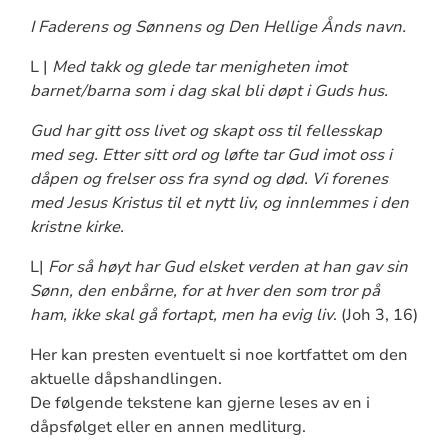
I Faderens og Sønnens og Den Hellige Ånds navn.
L |
Med takk og glede tar menigheten imot
barnet/barna som i dag skal bli døpt i Guds hus.
Gud har gitt oss livet og skapt oss til fellesskap
med seg. Etter sitt ord og løfte tar Gud imot oss i
dåpen og frelser oss fra synd og død. Vi forenes
med Jesus Kristus til et nytt liv, og innlemmes i den
kristne kirke.
L|
For så høyt har Gud elsket verden at han gav sin
Sønn, den enbårne, for at hver den som tror på
ham, ikke skal gå fortapt, men ha evig liv
. (Joh 3, 16)
Her kan presten eventuelt si noe kortfattet om den
aktuelle dåpshandlingen.
De følgende tekstene kan gjerne leses av en i
dåpsfølget eller en annen medliturg.