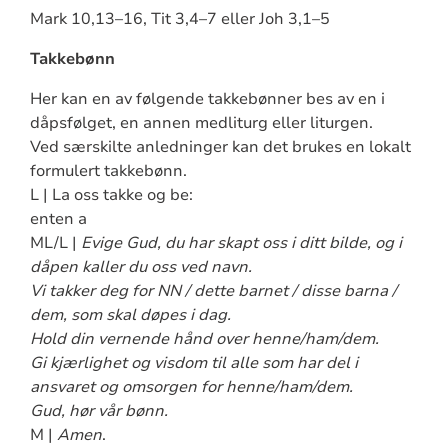
Mark 10,13–16, Tit 3,4–7 eller Joh 3,1–5
Takkebønn
Her kan en av følgende takkebønner bes av en i
dåpsfølget, en annen medliturg eller liturgen.
Ved særskilte anledninger kan det brukes en lokalt
formulert takkebønn.
L | La oss takke og be:
enten a
ML/L |
Evige Gud, du har skapt oss i ditt bilde, og i
dåpen kaller du oss ved navn.
Vi takker deg for NN / dette barnet / disse barna /
dem, som skal døpes i dag.
Hold din vernende hånd over henne/ham/dem.
Gi kjærlighet og visdom til alle som har del i
ansvaret og omsorgen for henne/ham/dem.
Gud, hør vår bønn.
M |
Amen
.