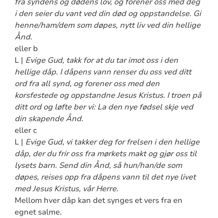
fra syndens og dødens lov, og forener oss med deg
i den seier du vant ved din død og oppstandelse. Gi
henne/ham/dem som døpes, nytt liv ved din hellige
Ånd.
eller b
L |
Evige Gud, takk for at du tar imot oss i den
hellige dåp. I dåpens vann renser du oss ved ditt
ord fra all synd, og forener oss med den
korsfestede og oppstandne Jesus Kristus. I troen på
ditt ord og løfte ber vi: La den nye fødsel skje ved
din skapende Ånd.
eller c
L |
Evige Gud, vi takker deg for frelsen i den hellige
dåp, der du frir oss fra mørkets makt og gjør oss til
lysets barn. Send din Ånd, så hun/han/de som
døpes, reises opp fra dåpens vann til det nye livet
med Jesus Kristus, vår Herre.
Mellom hver dåp kan det synges et vers fra en
egnet salme.