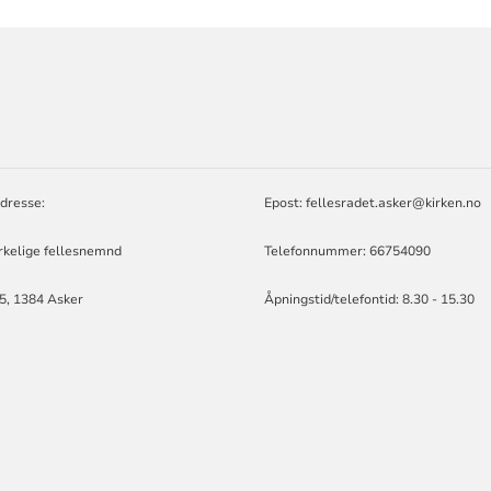
ORMASJON
D
dresse:
Epost:
fellesradet.asker@kirken.no
rkelige fellesnemnd
Telefonnummer: 66754090
 5, 1384 Asker
Åpningstid/telefontid: 8.30 - 15.30