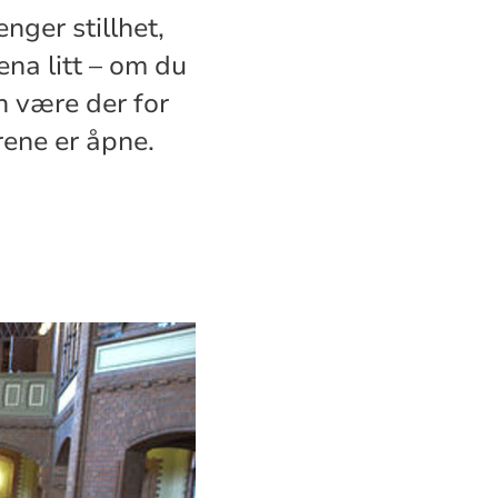
nger stillhet,
ena litt – om du
n være der for
rene er åpne.