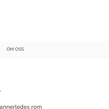
OM OSS
r
t annerledes rom