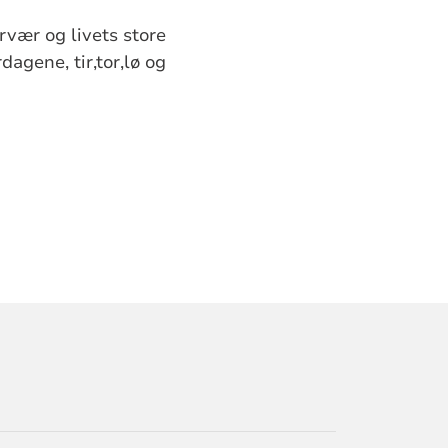
rvær og livets store
agene, tir,tor,lø og