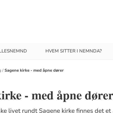
ELLESNEMND
HVEM SITTER I NEMNDA?
g
Sagene kirke - med åpne dører
irke - med åpne døre
ske livet rundt Sagene kirke finnes det e