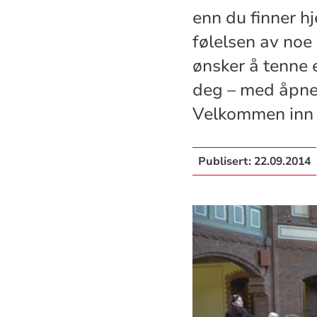
enn du finner h
følelsen av noe 
ønsker å tenne e
deg – med åpne 
Velkommen inn i
Publisert:
22.09.2014