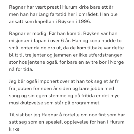
Ragnar har vært prest i Hurum kirke bare ett år,
men han har lang fartstid her i området. Han ble
ansatt som kapellan i Røyken i 1996.
Ragnar er modig! Før han kom til Røyken var han
misjonær i Japan i over 6 år. Han og kona hadde to
små jenter da de dro ut, da de kom tilbake var dette
blitt til tre jenter og jammen er ikke utferdstrangen
stor hos jentene også, for bare en av tre bor i Norge
nå for tida.
Jeg blir også imponert over at han tok seg et år fri
fra jobben for noen år siden og bare jobba med
sang og sin egen stemme og på fritida er det mye
musikkutøvelse som står på programmet.
Til sist ber jeg Ragnar å fortelle om noe fint som har
satt seg som en spesiell opplevelse for han i Hurum
kirke.