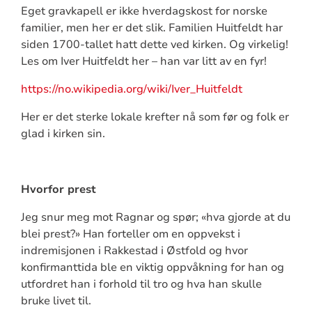
Eget gravkapell er ikke hverdagskost for norske
familier, men her er det slik. Familien Huitfeldt har
siden 1700-tallet hatt dette ved kirken. Og virkelig!
Les om Iver Huitfeldt her – han var litt av en fyr!
https://no.wikipedia.org/wiki/Iver_Huitfeldt
Her er det sterke lokale krefter nå som før og folk er
glad i kirken sin.
Hvorfor prest
Jeg snur meg mot Ragnar og spør; «hva gjorde at du
blei prest?» Han forteller om en oppvekst i
indremisjonen i Rakkestad i Østfold og hvor
konfirmanttida ble en viktig oppvåkning for han og
utfordret han i forhold til tro og hva han skulle
bruke livet til.