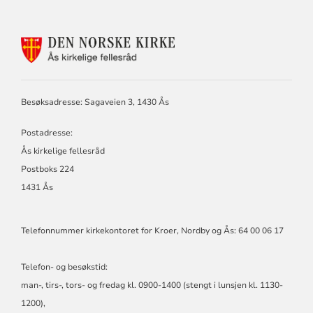
KONTAKTINFORMASJON
FOR
ÅS
KIRKELIGE
FELLESRÅD,
Besøksadresse: Sagaveien 3, 1430 Ås
KROER,
NORDBY
Postadresse:
OG
ÅS
Ås kirkelige fellesråd
MENIGHETER
Postboks 224
1431 Ås
Telefonnummer kirkekontoret for Kroer, Nordby og Ås: 64 00 06 17
Telefon- og besøkstid:
man-, tirs-, tors- og fredag kl. 0900-1400 (stengt i lunsjen kl. 1130-
1200),