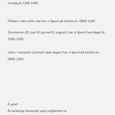
onsdag kl.1200-1400
Påsken: I den stille uke har vi åpent på telefon kl. 0900-1200
Sommeren (20. juni til og med 9. august): har vi åpent hverdager kl.
1000-1300
Julen: I romjulen (unntatt røde dager) har vi åpent på telefon kl.
0900-1200
E-post:
Ås kirkelige fellesråd:
post.as@kirken.no