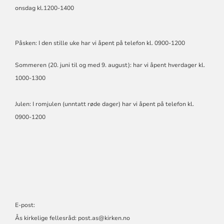
onsdag kl.1200-1400
Påsken: I den stille uke har vi åpent på telefon kl. 0900-1200
Sommeren (20. juni til og med 9. august): har vi åpent hverdager kl.
1000-1300
Julen: I romjulen (unntatt røde dager) har vi åpent på telefon kl.
0900-1200
E-post:
Ås kirkelige fellesråd:
post.as@kirken.no