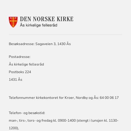
KONTAKTINFORMASJON
FOR
ÅS
KIRKELIGE
FELLESRÅD,
Besøksadresse: Sagaveien 3, 1430 Ås
KROER,
NORDBY
Postadresse:
OG
ÅS
Ås kirkelige fellesråd
MENIGHETER
Postboks 224
1431 Ås
Telefonnummer kirkekontoret for Kroer, Nordby og Ås: 64 00 06 17
Telefon- og besøkstid:
man-, tirs-, tors- og fredag kl. 0900-1400 (stengt i lunsjen kl. 1130-
1200),