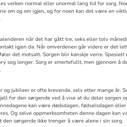
nnes verken normal eller unormal lang tid for sorg. No
rie om og om igjen, og for noen kan det være en viktig
.
kalenderen når det har gått tre, seks eller tolv måne
ntakt igjen da. Når omverdenen går videre er det lett
ler det motsatt. Sorgen blir kanskje verre. Spesielt
bry seg lenger. Sorg er smertefullt, men gjennom å d
.
r og jubileer er ofte krevende, selv etter mange år
kjell for den sørgende ved å vise at du deler sorgen o
innedagene kan være dødsdagen, fødselsdagen eller 
res. Og selve oppmerksomheten denne dagen kan vær
 at den sørgende ikke trenger å være alene i sin sorg.