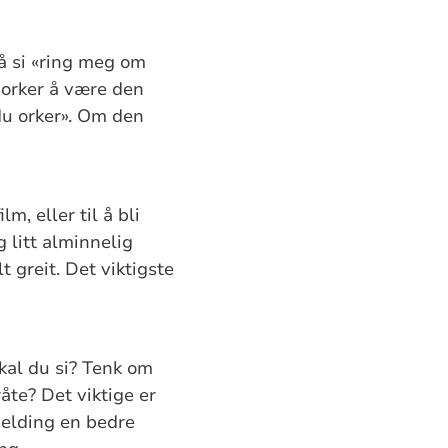
å si «ring meg om
e orker å være den
 du orker». Om den
m, eller til å bli
 litt alminnelig
t greit. Det viktigste
kal du si? Tenk om
åte? Det viktige er
tmelding en bedre