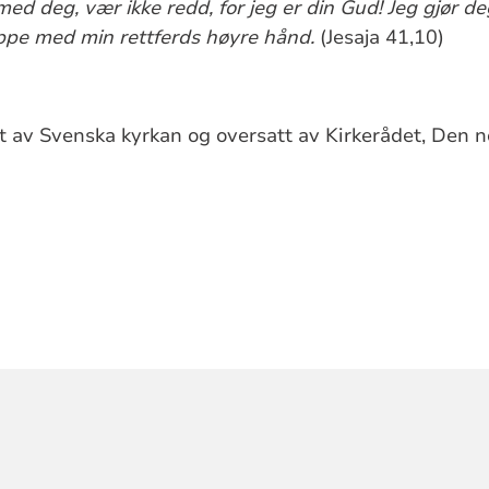
r med deg, vær ikke redd, for jeg er din Gud! Jeg gjør d
ppe med min rettferds høyre hånd.
(Jesaja 41,10)
t av Svenska kyrkan og oversatt av Kirkerådet, Den no
ORMASJON