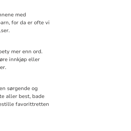
minnene med
rn, for da er ofte vi
ser.
bety mer enn ord.
øre innkjøp eller
er.
den sørgende og
e aller best, bade
tille favorittretten