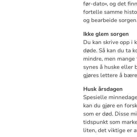
før-dato», og det fi
fortelle samme histo
og bearbeide sorgen
Ikke glem sorgen
Du kan skrive opp i 
døde. Så kan du ta ko
mindre, men mange fø
synes å huske eller 
gjøres lettere å bære
Husk årsdagen
Spesielle minnedage
kan du gjøre en fors
som er død. Disse m
tidspunkt som marke
liten, det viktige er