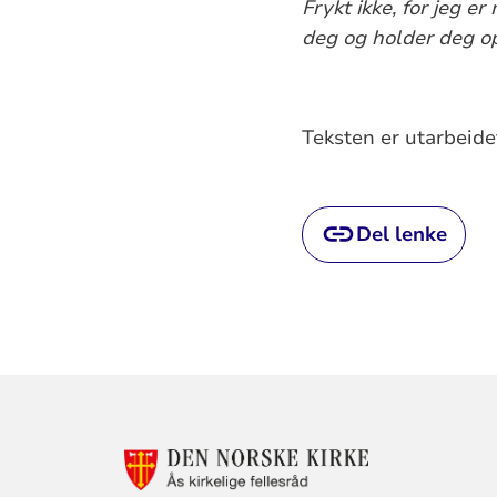
Frykt ikke, for jeg e
deg og holder deg o
Teksten er utarbeide
Del lenke
KONTAKTINF
FOR