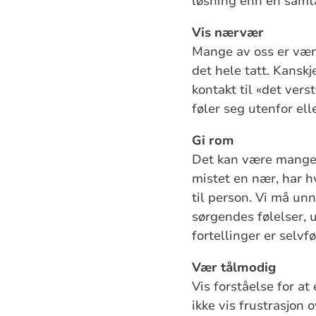
løsning enn en samta
Vis nærvær
Mange av oss er være
det hele tatt. Kanskj
kontakt til «det verst
føler seg utenfor ell
Gi rom
Det kan være mange
mistet en nær, har hv
til person. Vi må un
sørgendes følelser, u
fortellinger er selvf
Vær tålmodig
Vis forståelse for at
ikke vis frustrasjon