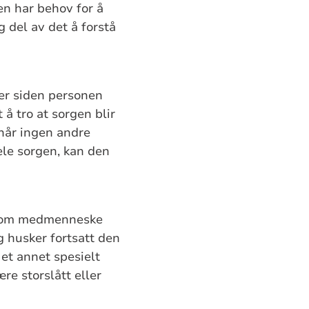
en har behov for å
 del av det å forstå
der siden personen
 å tro at sorgen blir
 når ingen andre
ele sorgen, kan den
. Som medmenneske
g husker fortsatt den
et annet spesielt
e storslått eller