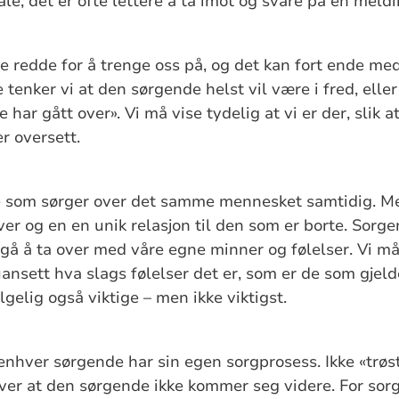
le, det er ofte lettere å ta imot og svare på en meldi
 redde for å trenge oss på, og det kan fort ende med a
e tenker vi at den sørgende helst vil være i fred, elle
e har gått over». Vi må vise tydelig at vi er der, slik 
er oversett.
 som sørger over det samme mennesket samtidig. M
er og en en unik relasjon til den som er borte. Sorgen
ngå å ta over med våre egne minner og følelser. Vi må
ansett hva slags følelser det er, som er de som gjeld
ølgelig også viktige – men ikke viktigst.
 enhver sørgende har sin egen sorgprosess. Ikke «trøs
 over at den sørgende ikke kommer seg videre. For sor