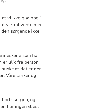
ng.
t vi ikke gjør noe i
r at vi skal vente med
at den sørgende ikke
enneskene som har
 er ulik fra person
 huske at det er den
er. Våre tanker og
t bort» sorgen, og
gen har ingen «best