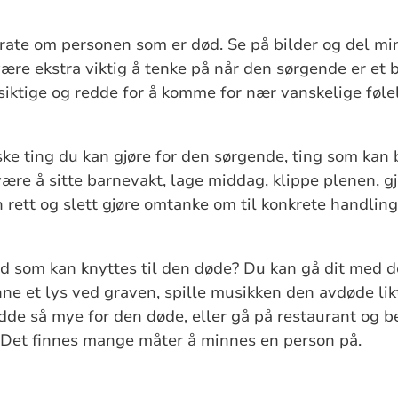
 prate om personen som er død. Se på bilder og del 
re ekstra viktig å tenke på når den sørgende er et ba
iktige og redde for å komme for nær vanskelige følel
ke ting du kan gjøre for den sørgende, ting som kan 
ære å sitte barnevakt, lage middag, klippe plenen, gj
 rett og slett gjøre omtanke om til konkrete handling
ted som kan knyttes til den døde? Du kan gå dit med 
 et lys ved graven, spille musikken den avdøde likt
de så mye for den døde, eller gå på restaurant og bes
. Det finnes mange måter å minnes en person på.