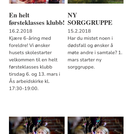
En helt
NY
førsteklasses klubb!
SORGGRUPPE
16.2.2018
15.2.2018
Kjære 6-åring med
Har du mistet noen i
foreldre! Vi ønsker
dødsfall og ønsker å
husets skolestarter
møte andre i samtale? 1.
velkommen til en helt
mars starter ny
førsteklasses klubb
sorggruppe.
tirsdag 6. og 13. mars i
Ås arbeidskirke kl.
17:30-19:00.