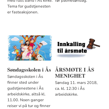
med fullt band i Ås kirke.
før palmesøndag.
Tema for gudstjenesten
er fasteaksjonen.
Søndagsskolen i Ås
ÅRSMØTE I ÅS
MENIGHET
Søndagsskolen i Ås
finner sted under
Søndag 11. mars 2018,
gudstjenestene i Ås
ca. kl. 12:30 i Ås
arbeidskirke, altså kl.
arbeidskirke.
11.00. Noen ganger
reiser vi på tur og finner