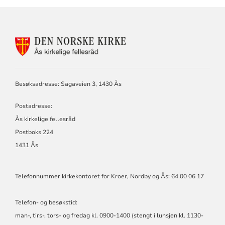
KONTAKTINFORMASJON
FOR
ÅS
KIRKELIGE
FELLESRÅD,
Besøksadresse: Sagaveien 3, 1430 Ås
KROER,
NORDBY
Postadresse:
OG
ÅS
Ås kirkelige fellesråd
MENIGHETER
Postboks 224
1431 Ås
Telefonnummer kirkekontoret for Kroer, Nordby og Ås: 64 00 06 17
Telefon- og besøkstid:
man-, tirs-, tors- og fredag kl. 0900-1400 (stengt i lunsjen kl. 1130-