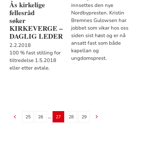
Ås kirkelige
innsettes den nye
fellesråd
Nordbypresten. Kristin
søker
Bremnes Gulowsen har
KIRKEVERGE –
jobbet som vikar hos oss
DAGLIG LEDER
siden sist høst og er nå
ansatt fast som både
2.2.2018
kapellan og
100 % fast stilling for
ungdomsprest.
tiltredelse 1.5.2018
eller etter avtale.
…
25
26
27
28
29