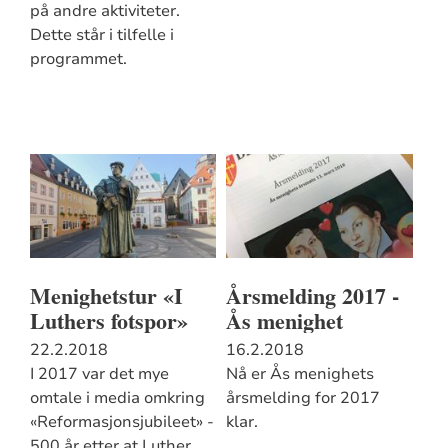
på andre aktiviteter.
Dette står i tilfelle i
programmet.
Menighetstur «I
Årsmelding 2017 -
Luthers fotspor»
Ås menighet
22.2.2018
16.2.2018
I 2017 var det mye
Nå er Ås menighets
omtale i media omkring
årsmelding for 2017
«Reformasjonsjubileet» -
klar.
500 år etter at Luther