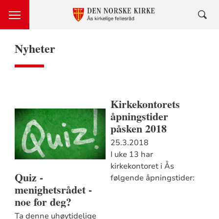
Nyheter
Kirkekontorets
åpningstider
påsken 2018
25.3.2018
I uke 13 har
kirkekontoret i Ås
Quiz -
følgende åpningstider:
menighetsrådet -
noe for deg?
Ta denne uhøytidelige