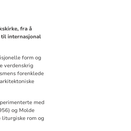
skirke, fra å
til internasjonal
sjonelle form og
te verdenskrig
ismens forenklede
 arkitektoniske
ksperimenterte med
1956) og Molde
 liturgiske rom og