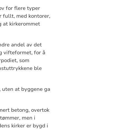
 for flere typer
 fullt, med kontorer,
ig at kirkerommet
ndre andel av det
 vifteformet, for å
rpodiet, som
nstuttrykkene ble
g, uten at byggene ga
rmert betong, overtok
i tømmer, men i
ens kirker er bygd i