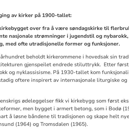
ing av kirker på 1900-tallet:
kirkebygget over fra å være søndagskirke til flerbruk
te nasjonale strømninger i jugendstil og nybarokk, 
, med ofte utradisjonelle former og funksjoner.
århundret beholdt kirkerommene i hovedsak sin tradi
kitekturen gjenspeilet endrede stiluttrykk. Etter førs
okk og nyklassisisme. På 1930-tallet kom funksjonal
tadig oftere inspirert av internasjonale liturgiske og
enskrigs ødeleggelser fikk vi kirkebygg som først e
rkeformer, men bygget i armert betong, som i Bodø (
nart å løsne båndene til tradisjonen og skape helt nye
ansund (1964) og Tromsdalen (1965).