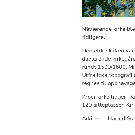
Nåværende kirke ble r
tidligere.
Den eldre kirken var
daværende kirkegårde
rundt 1500/1600. Mid
Utfra lokaltopografi
regnes til opphavsgår
Kroer kirke ligger i 
120 sittepl
Arkitekt: