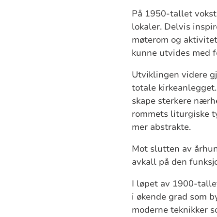
På 1950-tallet vokst
lokaler. Delvis insp
møterom og aktivitets
kunne utvides med fo
Utviklingen videre g
totale kirkeanlegget
skape sterkere nærhe
rommets liturgiske t
mer abstrakte.
Mot slutten av århun
avkall på den funksj
I løpet av 1900-tall
i økende grad som by
moderne teknikker so