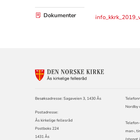
Dokumenter
info_kkrk_2019_v
KONTAKTINF
FOR
ÅS
KIRKELIGE
FELLESRÅD,
Besøksadresse: Sagaveien 3, 1430 Ås
Telefon
KROER,
Nordby o
NORDBY
Postadresse:
OG
ÅS
Ås kirkelige fellesråd
Telefon-
MENIGHETER
Postboks 224
man-, ti
1431 Ås
(stengt 