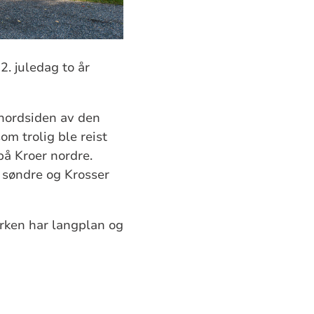
2. juledag to år
 nordsiden av den
om trolig ble reist
på Kroer nordre.
 søndre og Krosser
Kirken har langplan og
listeført.