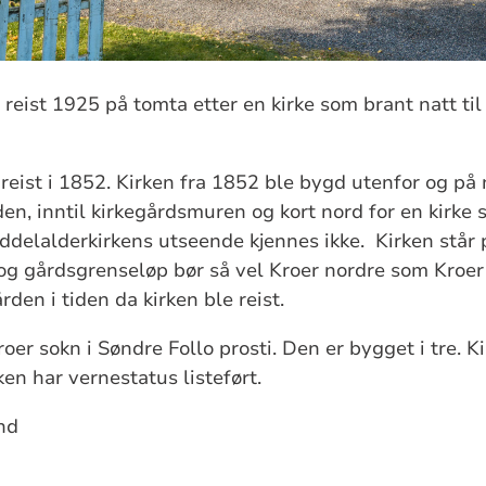
eist 1925 på tomta etter en kirke som brant natt til 
 reist i 1852. Kirken fra 1852 ble bygd utenfor og på
n, inntil kirkegårdsmuren og kort nord for en kirke s
delalderkirkens utseende kjennes ikke. Kirken står 
 og gårdsgrenseløp bør så vel Kroer nordre som Kroer
den i tiden da kirken ble reist.
Kroer sokn i Søndre Follo prosti. Den er bygget i tre. 
asser. Kirken har vernestatus 
 Harald Sund