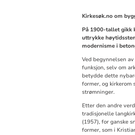
Kirkesøk.no om bygg
På 1900-tallet gikk 
uttrykke høytidsstem
modernisme i betong
Ved begynnelsen av 
funksjon, selv om ar
betydde dette nybar
former, og kirkerom s
strømninger.
Etter den andre verd
tradisjonelle langki
(1957), for ganske s
former, som i Kristi