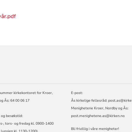
år.pdf
ORMASJON
nummer kirkekontoret for Kroer,
E-post:
g Ås: 64 00 06 17
Ås kirkelige fellesråd:
post.as@kirke
Menighetene Kroer, Nordby og Ås:
 og besøkstid:
post.menighetene.as@kirken.no
rs-, tors- og fredag kl. 0900-1400
Bli frivillig i våre menigheter!
i lunsjen kl. 1130-1200),