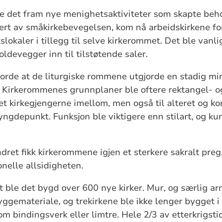
e det fram nye menighetsaktiviteter som skapte behov
irert av småkirkebevegelsen, kom nå arbeidskirkene for
lokaler i tillegg til selve kirkerommet. Det ble vanl
ldevegger inn til tilstøtende saler.
jorde at de liturgiske rommene utgjorde en stadig mi
. Kirkerommenes grunnplaner ble oftere rektangel- og
t kirkegjengerne imellom, men også til alteret og ko
yngdepunkt. Funksjon ble viktigere enn stilart, og ku
dret fikk kirkerommene igjen et sterkere sakralt pre
onelle allsidigheten.
et ble det bygd over 600 nye kirker. Mur, og særlig a
ggemateriale, og trekirkene ble ikke lenger bygget 
m bindingsverk eller limtre. Hele 2/3 av etterkrigstid