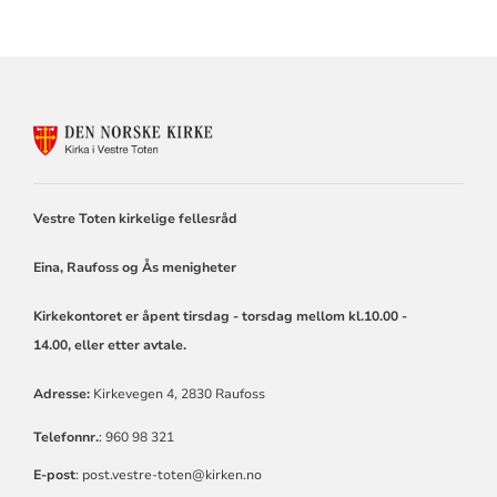
KONTAKTINFORMASJON
FOR
KIRKA
I
VESTRE
Vestre Toten kirkelige fellesråd
TOTEN
Eina, Raufoss og Ås menigheter
Kirkekontoret er åpent tirsdag - torsdag mellom kl.10.00 -
14.00,
eller etter avtale.
Adresse:
Kirkevegen 4, 2830 Raufoss
Telefonnr.
: 960 98 321
E-post
: post.vestre-toten@kirken.no