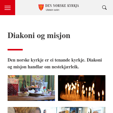
Diakoni og misjon
Den norske kyrkje er ei tenande kyrkje. Diakoni
og misjon handlar om nestekjærleik.