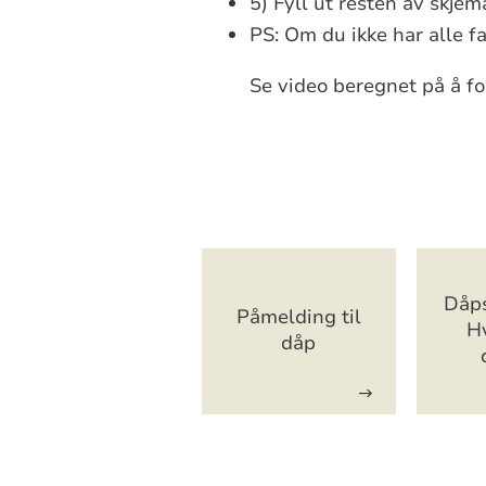
5) Fyll ut resten av skjem
PS: Om du ikke har alle f
Se video beregnet på å fo
Artikkelsnarveg
Dåps
Påmelding til
Hv
dåp