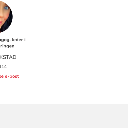
og, leder i
ringen
EKSTAD
114
ise e-post
ORMASJON