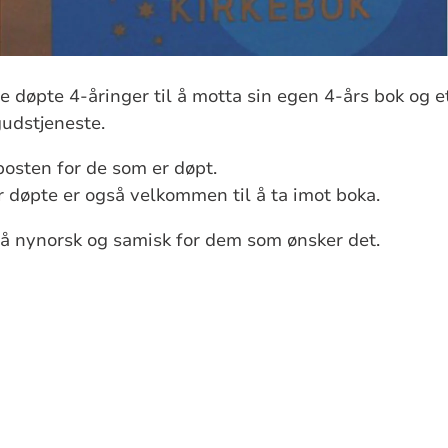
le døpte 4-åringer til å motta sin egen 4-års bok og et
gudstjeneste.
posten for de som er døpt.
r døpte er også velkommen til å ta imot boka.
på nynorsk og samisk for dem som ønsker det.