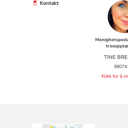
Kontakt
Menighetspedag
trosopplæ
TINE BR
98074
Klikk for å v
KONTAKTINF