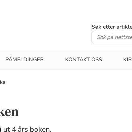
Søk etter artik
PÅMELDINGER
KONTAKT OSS
KI
oka
ken
i ut 4 års boken.