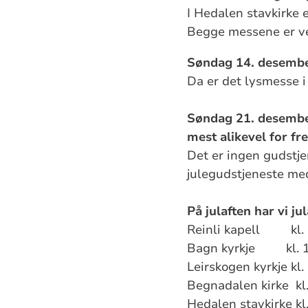
I Hedalen stavkirke 
Begge messene er ve
Søndag 14. desember 
Da er det lysmesse i
Søndag 21. desember 
mest alikevel for f
Det er ingen gudstj
julegudstjeneste med
På julaften har vi ju
Reinli kapell kl.
Bagn kyrkje kl. 
Leirskogen kyrkje kl
Begnadalen kirke kl
Hedalen stavkirke k