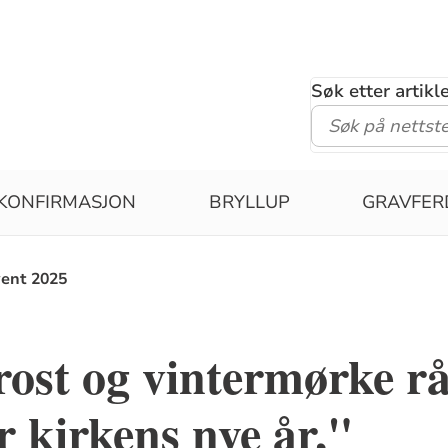
Søk etter artik
KONFIRMASJON
BRYLLUP
GRAVFER
ent 2025
ost og vintermørke rå
 kirkens nye år,"