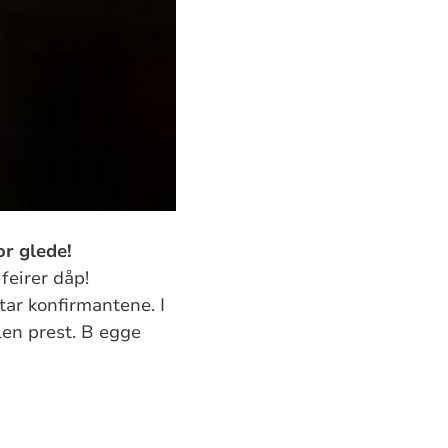
or glede!
feirer dåp!
tar konfirmantene. I
len prest. B egge