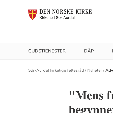
GUDSTJENESTER
DÅP
Brødsmulesti
Sør-Aurdal kirkelige fellesråd
Nyheter
Adv
"Mens fr
begynner