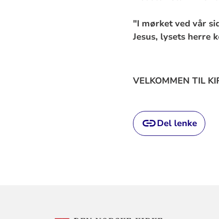
"I mørket ved vår si
Jesus, lysets herre 
VELKOMMEN TIL KI
Del lenke