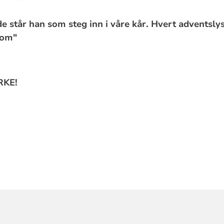
de står han som steg inn i våre kår. Hvert adventsly
kom"
RKE!