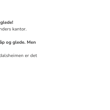
 glede!
nders kantor.
 håp og glede. Men
rdalsheimen er det