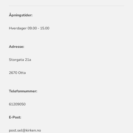
KIRKEN
I
SEL
Åpningstider:
Hverdager 09.00 - 15.00
Adresse:
Storgata 21a
2670 Otta
Telefonnummer:
61209050
E-Post:
post.sel@kirken.no