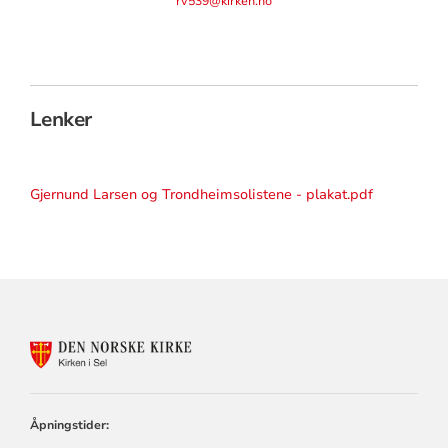
rv539@kirken.no
Lenker
Gjernund Larsen og Trondheimsolistene - plakat.pdf
KONTAKTINFORMASJON
FOR
KIRKEN
I
SEL
Åpningstider: