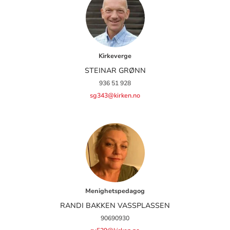
Kirkeverge
STEINAR GRØNN
936 51 928
sg343@kirken.no
Menighetspedagog
RANDI BAKKEN VASSPLASSEN
90690930