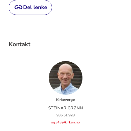
Del lenke
Kontakt
Kirkeverge
STEINAR GRØNN
936 51 928
sg343@kirken.no