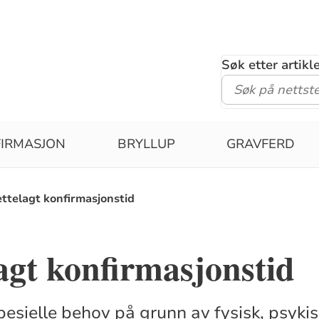
Søk etter artik
IRMASJON
BRYLLUP
GRAVFERD
ettelagt konfirmasjonstid
lagt konfirmasjonstid
ielle behov på grunn av fysisk, psykisk