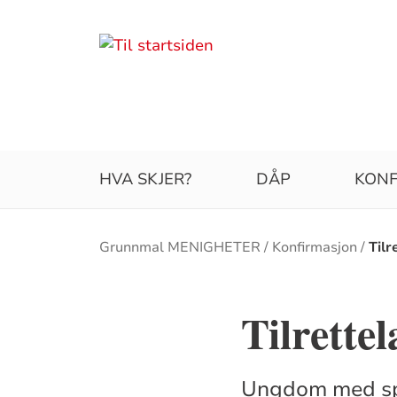
HVA SKJER?
DÅP
KONF
Brødsmulesti
Grunnmal MENIGHETER
Konfirmasjon
Tilr
Tilrette
Ungdom med spes