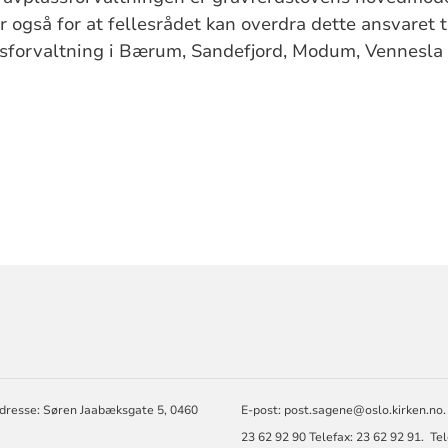
 også for at fellesrådet kan overdra dette ansvaret 
forvaltning i Bærum, Sandefjord, Modum, Vennesla 
RMASJON
dresse: Søren Jaabæksgate 5, 0460
E-post: post.sagene@oslo.kirken.no.
23 62 92 90 Telefax: 23 62 92 91. Te