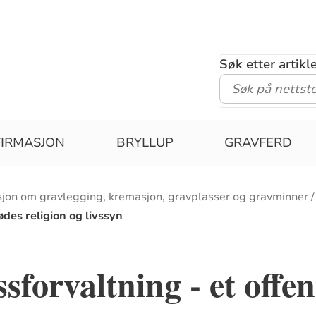
Søk etter artik
IRMASJON
BRYLLUP
GRAVFERD
sjon om gravlegging, kremasjon, gravplasser og gravminner
des religion og livssyn
sforvaltning - et offen