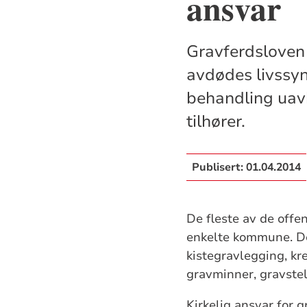
ansvar
Gravferdsloven 
avdødes livssyn.
behandling uavh
tilhører.
Publisert:
01.04.2014
De fleste av de offen
enkelte kommune. De 
kistegravlegging, kr
gravminner, gravstell
Kirkelig ansvar for