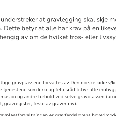
understreker at gravlegging skal skje m
 Dette betyr at alle har krav på en likev
engig av om de hvilket tros- eller livs
tlige gravplassene forvaltes av Den norske kirke v/kir
tjenestene som kirkelig fellesråd tilbyr alle innbyg
emasjon og andre forhold ved selve gravplassen (urn
, gravregister, feste av graver mv).
 gravplassforvaltningen er gravferdslovens hovedmod