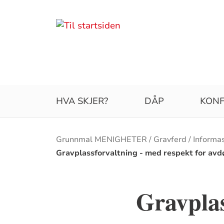
HVA SKJER?
DÅP
KONF
Brødsmulesti
Grunnmal MENIGHETER
Gravferd
Informa
Gravplassforvaltning - med respekt for avdø
Gravplas