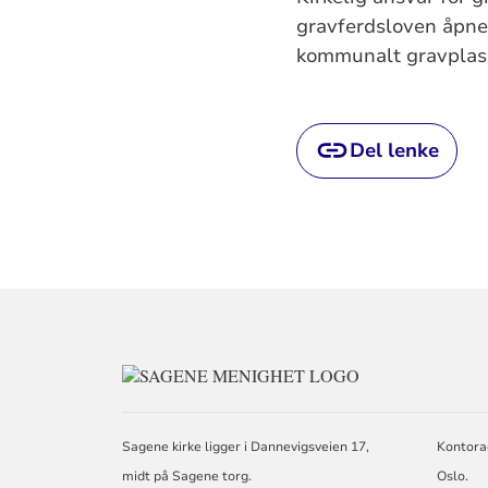
gravferdsloven åpner
kommunalt gravplass
Del lenke
KONTAKTINFO
FOR
SAGENE
MENIGHET
Sagene kirke ligger i Dannevigsveien 17,
Kontora
midt på Sagene torg.
Oslo.