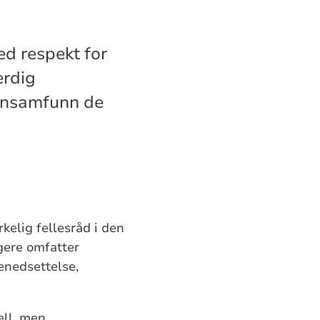
ed respekt for
erdig
synsamfunn de
kelig fellesråd i den
gere omfatter
enedsettelse,
ell, men