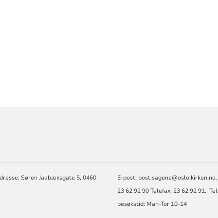
RMASJON
dresse: Søren Jaabæksgate 5, 0460
E-post: post.sagene@oslo.kirken.no.
23 62 92 90 Telefax: 23 62 92 91. Te
besøkstid: Man-Tor 10-14