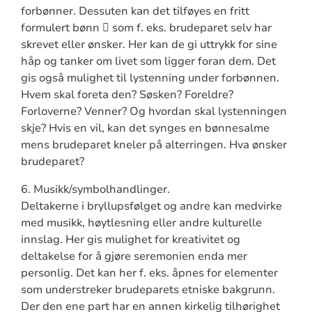
forbønner. Dessuten kan det tilføyes en fritt
formulert bønn  som f. eks. brudeparet selv har
skrevet eller ønsker. Her kan de gi uttrykk for sine
håp og tanker om livet som ligger foran dem. Det
gis også mulighet til lystenning under forbønnen.
Hvem skal foreta den? Søsken? Foreldre?
Forloverne? Venner? Og hvordan skal lystenningen
skje? Hvis en vil, kan det synges en bønnesalme
mens brudeparet kneler på alterringen. Hva ønsker
brudeparet?
6. Musikk/symbolhandlinger.
Deltakerne i bryllupsfølget og andre kan medvirke
med musikk, høytlesning eller andre kulturelle
innslag. Her gis mulighet for kreativitet og
deltakelse for å gjøre seremonien enda mer
personlig. Det kan her f. eks. åpnes for elementer
som understreker brudeparets etniske bakgrunn.
Der den ene part har en annen kirkelig tilhørighet