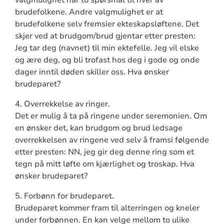
valgmulighet har to spørsmål til hver av
brudefolkene. Andre valgmulighet er at
brudefolkene selv fremsier ekteskapsløftene. Det
skjer ved at brudgom/brud gjentar etter presten:
Jeg tar deg (navnet) til min ektefelle. Jeg vil elske
og ære deg, og bli trofast hos deg i gode og onde
dager inntil døden skiller oss. Hva ønsker
brudeparet?
4. Overrekkelse av ringer.
Det er mulig å ta på ringene under seremonien. Om
en ønsker det, kan brudgom og brud ledsage
overrekkelsen av ringene ved selv å framsi følgende
etter presten: NN, jeg gir deg denne ring som et
tegn på mitt løfte om kjærlighet og troskap. Hva
ønsker brudeparet?
5. Forbønn for brudeparet.
Brudeparet kommer fram til alterringen og kneler
under forbønnen. En kan velge mellom to ulike