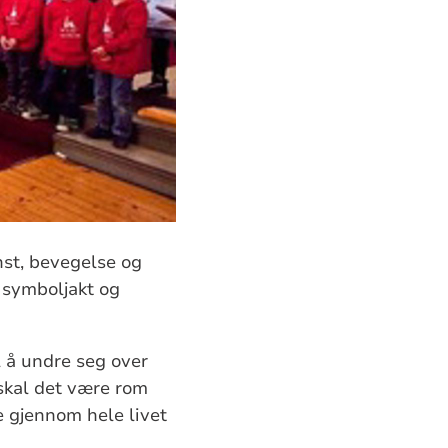
unst, bevegelse og
, symboljakt og
l å undre seg over
 skal det være rom
ne gjennom hele livet