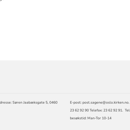
RMASJON
dresse: Søren Jaabæksgate 5, 0460
E-post: post.sagene@oslo.kirken.no.
23 62 92 90 Telefax: 23 62 92 91. Te
besøkstid: Man-Tor 10-14