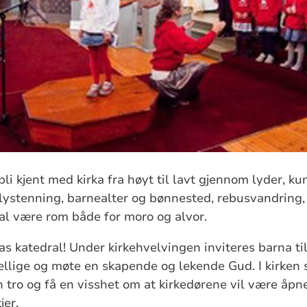
 bli kjent med kirka fra høyt til lavt gjennom lyder, k
i lystenning, barnealter og bønnested, rebusvandring
al være rom både for moro og alvor.
as katedral! Under kirkehvelvingen inviteres barna ti
ellige og møte en skapende og lekende Gud. I kirken
en tro og få en visshet om at kirkedørene vil være åp
jer.