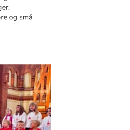
er,
tore og små