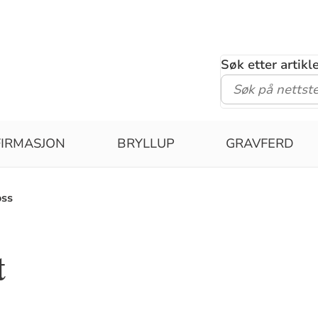
Søk etter artik
IRMASJON
BRYLLUP
GRAVFERD
oss
t