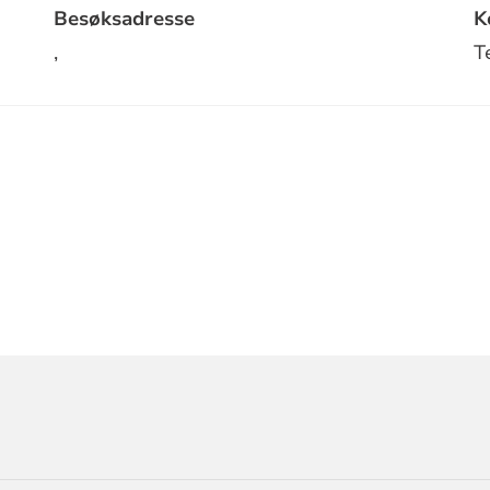
Besøksadresse
K
,
T
RMASJON